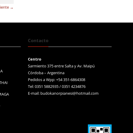
uiente →
Contacto
Centro
Sarmiento 375 entre Salta y Av. Maipú
MA
Córdoba – Argentina
Pedidos a Wpp: +54 351-6864308
THAI
Tel: 0351 5882935 / 0351 4234876
E-mail:
budokanorpianesi@hotmail.com
 MAGA
O