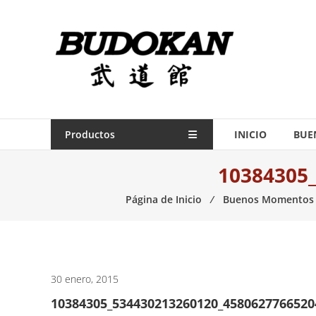
Saltar
contenido
Indumentaria
para
artes
marciales
Todo
Productos
INICIO
BUE
lo
10384305
necesario
para
Página de Inicio
⁄
Buenos Momentos
práctica
de
las
artes
marciales.
30 enero, 2015
10384305_534430213260120_458062776652