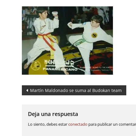
Navegación
Martín Maldonado se suma al Budokan team
de
entradas
Deja una respuesta
Lo siento, debes estar
conectado
para publicar un comentar