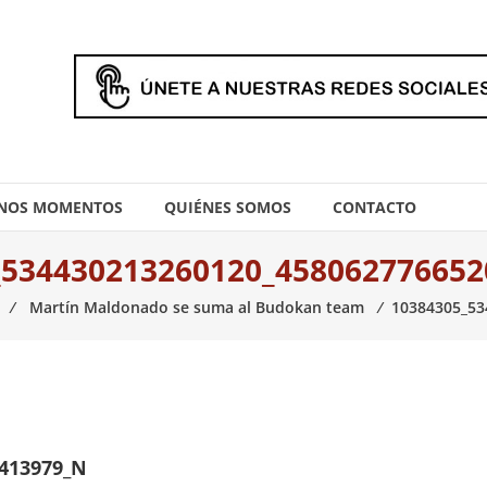
NOS MOMENTOS
QUIÉNES SOMOS
CONTACTO
_534430213260120_458062776652
⁄
Martín Maldonado se suma al Budokan team
⁄
10384305_53
0413979_N