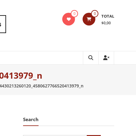
0
0
TOTAL
$0,00
0413979_n
4430213260120_4580627766520413979_n
Search