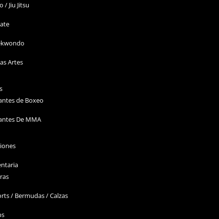
o / Jiu Jitsu
ate
ekwondo
as Artes
s
antes de Boxeo
antes De MMA
ciones
ntaria
ras
rts / Bermudas / Calzas
ps