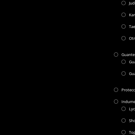
Jud
Kar
Ta
Otr
Guante
Gu
Gu
Protec
Indume
Lyc
Sho
To