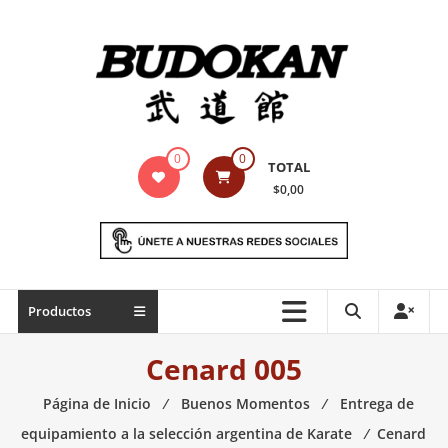
Saltar
contenido
Indumentaria
0
0
TOTAL
para
$0,00
artes
marciales
Todo
Productos
lo
necesario
Cenard 005
para
práctica
Página de Inicio
⁄
Buenos Momentos
⁄
Entrega de
de
equipamiento a la selección argentina de Karate
⁄
Cenard
las