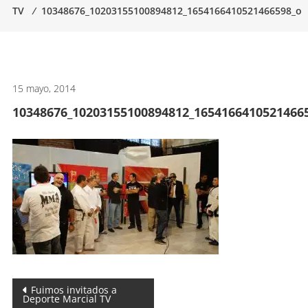
TV
⁄
10348676_10203155100894812_1654166410521466598_o
artes
marciales.
15 mayo, 2014
10348676_10203155100894812_1654166410521466
Navegación
Fuimos invitados a
Deporte Marcial TV