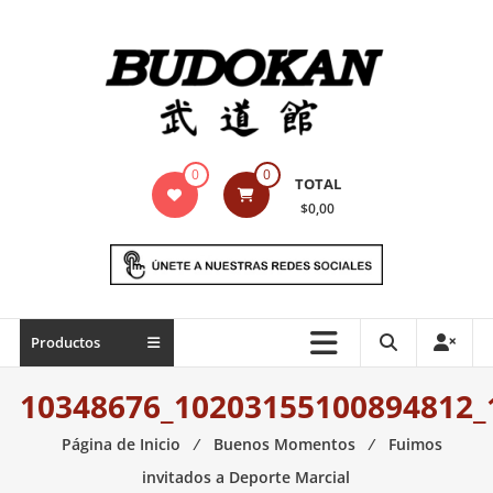
Saltar
contenido
Indumentaria
0
0
TOTAL
para
$0,00
artes
marciales
Todo
Productos
lo
necesario
10348676_10203155100894812_
para
práctica
Página de Inicio
⁄
Buenos Momentos
⁄
Fuimos
de
invitados a Deporte Marcial
las