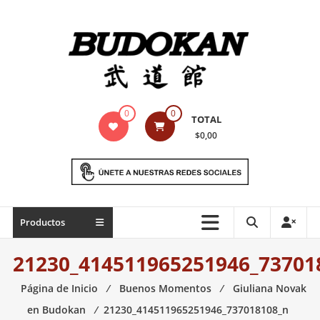
Saltar
contenido
Indumentaria
0
0
TOTAL
para
$0,00
artes
marciales
Todo
Productos
lo
necesario
21230_414511965251946_73701
para
práctica
Página de Inicio
⁄
Buenos Momentos
⁄
Giuliana Novak
de
en Budokan
⁄
21230_414511965251946_737018108_n
las