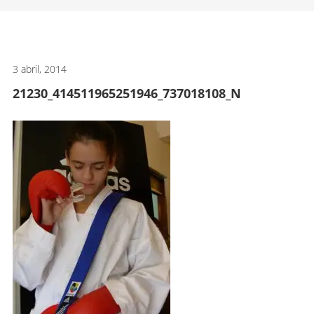
artes
marciales.
3 abril, 2014
21230_414511965251946_737018108_N