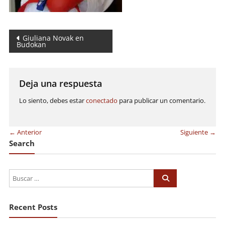
Navegación
Giuliana Novak en
Budokan
de
entradas
Deja una respuesta
Lo siento, debes estar
conectado
para publicar un comentario.
← Anterior
Siguiente →
Search
Recent Posts