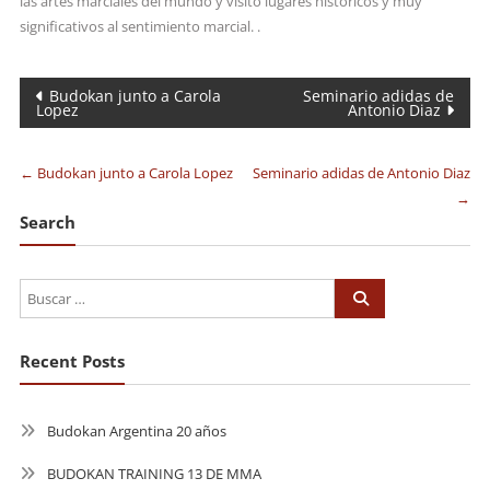
las artes marciales del mundo y visitó lugares históricos y muy
significativos al sentimiento marcial. .
Navegación
Budokan junto a Carola
Seminario adidas de
Lopez
Antonio Diaz
de
entradas
←
Budokan junto a Carola Lopez
Seminario adidas de Antonio Diaz
→
Search
Recent Posts
Budokan Argentina 20 años
BUDOKAN TRAINING 13 DE MMA