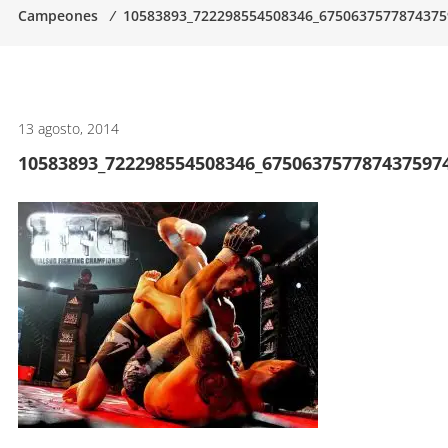
Campeones
⁄
10583893_722298554508346_6750637577874375
artes
marciales.
13 agosto, 2014
10583893_722298554508346_675063757787437597