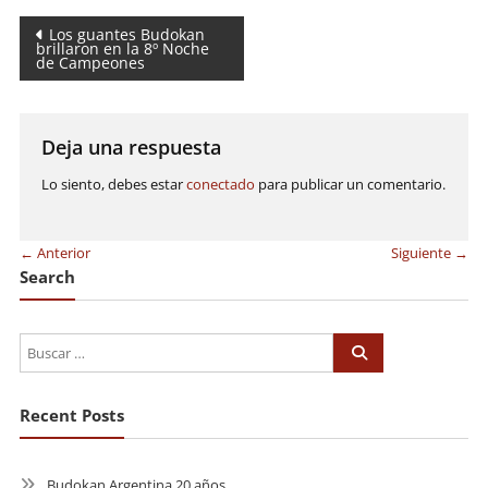
Navegación
Los guantes Budokan
brillaron en la 8º Noche
de Campeones
de
entradas
Deja una respuesta
Lo siento, debes estar
conectado
para publicar un comentario.
← Anterior
Siguiente →
Search
Recent Posts
Budokan Argentina 20 años