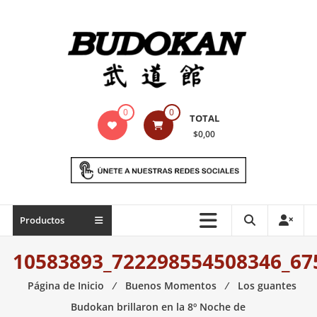
Saltar
contenido
Indumentaria
0
0
TOTAL
para
$0,00
artes
marciales
Todo
Productos
lo
necesario
10583893_722298554508346_67
para
práctica
Página de Inicio
⁄
Buenos Momentos
⁄
Los guantes
de
Budokan brillaron en la 8º Noche de
las