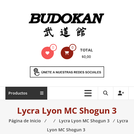
Saltar
contenido
Indumentaria
0
0
TOTAL
para
$0,00
artes
marciales
Todo
Productos
lo
necesario
Lycra Lyon MC Shogun 3
para
práctica
Página de Inicio
⁄
⁄
Lycra Lyon MC Shogun 3
⁄
Lycra
de
Lyon MC Shogun 3
las