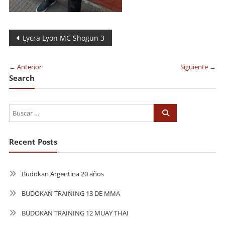
Navegación
Lycra Lyon MC Shogun 3
de
← Anterior
Siguiente →
entradas
Search
Recent Posts
Budokan Argentina 20 años
BUDOKAN TRAINING 13 DE MMA
BUDOKAN TRAINING 12 MUAY THAI