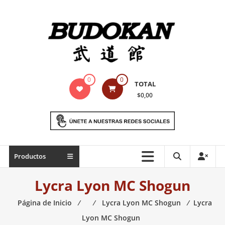
Saltar
contenido
Indumentaria
0
0
TOTAL
para
$0,00
artes
marciales
Todo
Productos
lo
necesario
Lycra Lyon MC Shogun
para
práctica
Página de Inicio
⁄
⁄
Lycra Lyon MC Shogun
⁄
Lycra
de
Lyon MC Shogun
las