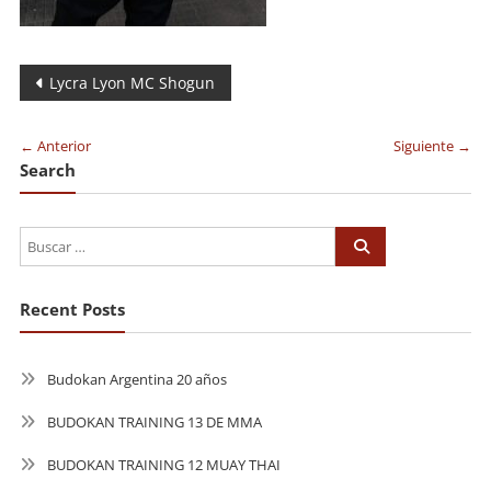
Navegación
Lycra Lyon MC Shogun
de
← Anterior
Siguiente →
entradas
Search
Recent Posts
Budokan Argentina 20 años
BUDOKAN TRAINING 13 DE MMA
BUDOKAN TRAINING 12 MUAY THAI