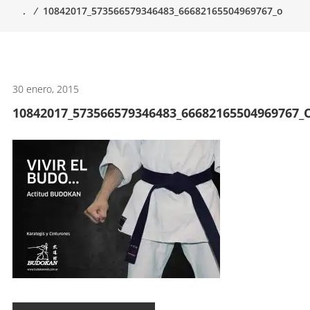
.
⁄
10842017_573566579346483_66682165504969767_o
artes
marciales.
30 enero, 2015
10842017_573566579346483_66682165504969767_