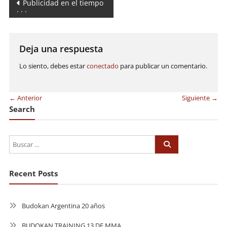
Navegación
Publicidad en el tiempo
. . .
de
entradas
Deja una respuesta
Lo siento, debes estar
conectado
para publicar un comentario.
← Anterior
Siguiente →
Search
Recent Posts
Budokan Argentina 20 años
BUDOKAN TRAINING 13 DE MMA