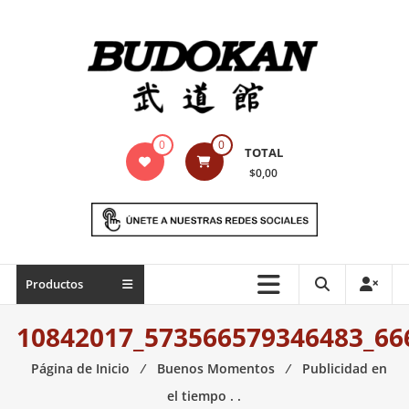
Saltar
contenido
Indumentaria
0
0
TOTAL
para
$0,00
artes
marciales
Todo
Productos
lo
necesario
10842017_573566579346483_66
para
práctica
Página de Inicio
⁄
Buenos Momentos
⁄
Publicidad en
de
el tiempo . .
las