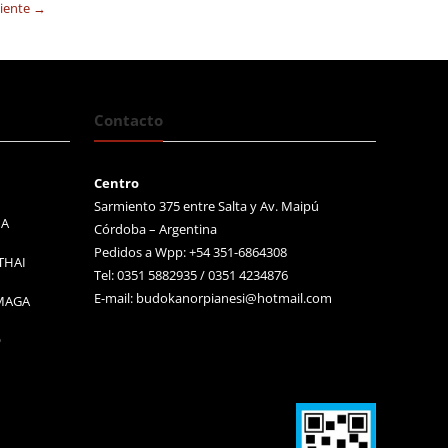
uiente →
Contacto
Centro
Sarmiento 375 entre Salta y Av. Maipú
MA
Córdoba – Argentina
Pedidos a Wpp: +54 351-6864308
THAI
Tel: 0351 5882935 / 0351 4234876
E-mail:
budokanorpianesi@hotmail.com
 MAGA
O