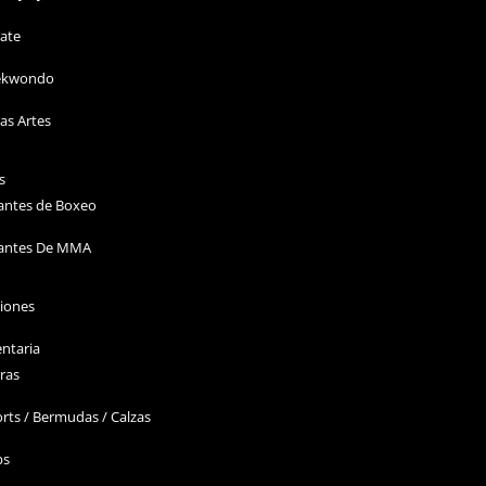
ate
ekwondo
as Artes
s
antes de Boxeo
antes De MMA
ciones
ntaria
ras
rts / Bermudas / Calzas
ps