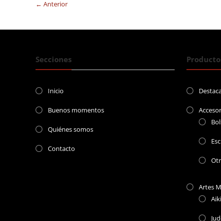
← Anterior
Secciones
Producto
Inicio
Destac
Buenos momentos
Accesor
Bol
Quiénes somos
Esc
Contacto
Ot
Artes M
Aik
Jud