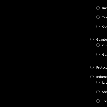
Kar
Ta
Otr
Guante
Gu
Gu
Protec
Indume
Lyc
Sho
To