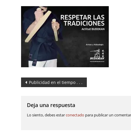
Navegación
Publicidad en el tiempo . . .
de
entradas
Deja una respuesta
Lo siento, debes estar
conectado
para publicar un comentar