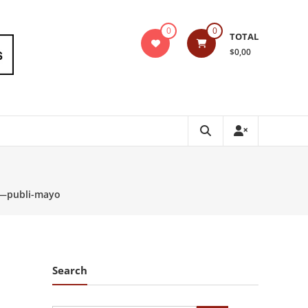
0
0
TOTAL
$0,00
—publi-mayo
Search