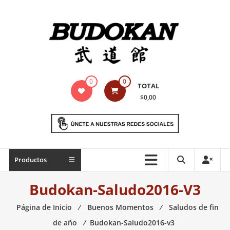
Saltar
contenido
Indumentaria
0
0
TOTAL
para
$0,00
artes
marciales
Todo
Productos
lo
necesario
Budokan-Saludo2016-V3
para
práctica
Página de Inicio
⁄
Buenos Momentos
⁄
Saludos de fin
de
de año
⁄
Budokan-Saludo2016-v3
las