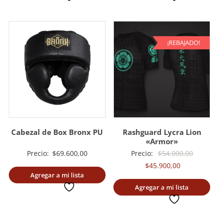
¡REBAJADO!
Cabezal de Box Bronx PU
Rashguard Lycra Lion
«Armor»
El
Precio:
$
69.600,00
Precio:
$
54.000,00
El
precio
$
45.900,00
Agregar a mi lista
precio
original
deseada
Agregar a mi lista
actual
era:
deseada
es:
$54.000
$45.900,00.