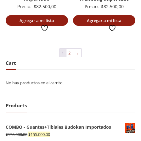
Precio:
$
82.500,00
Precio:
$
82.500,00
Agregar a mi lista
Agregar a mi lista
deseada
deseada
1
2
→
Cart
No hay productos en el carrito.
Products
COMBO - Guantes+Tibiales Budokan Importados
El
El
$
176.000,00
$
155.000,00