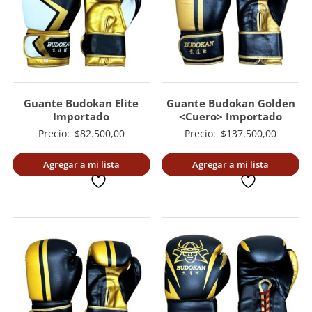
Guante Budokan Elite
Guante Budokan Golden
Importado
<Cuero> Importado
Precio:
$
82.500,00
Precio:
$
137.500,00
Agregar a mi lista
Agregar a mi lista
deseada
deseada