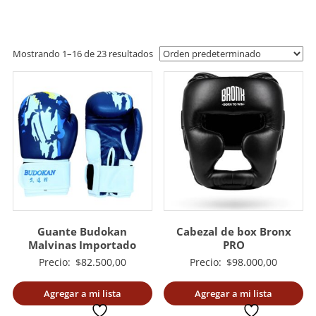
artes
marciales.
Mostrando 1–16 de 23 resultados
Guante Budokan
Cabezal de box Bronx
Malvinas Importado
PRO
Precio:
$
82.500,00
Precio:
$
98.000,00
Agregar a mi lista
Agregar a mi lista
deseada
deseada