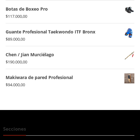
precio
precio
original
actual
Botas de Boxeo Pro
era:
es:
$
117.000,00
$176.000,00.
$155.000,00.
Guante Profesional Taekwondo ITF Bronx
$
89.000,00
Chen / Jian Murciélago
$
190.000,00
Makiwara de pared Profesional
$
94.000,00
Secciones