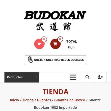
Saltar
contenido
Indumentaria
0
0
TOTAL
para
$0,00
artes
marciales
Todo
Productos
lo
necesario
TIENDA
para
práctica
Inicio
/
Tienda
/
Guantes
/
Guantes de Boxeo
/ Guante
de
Budokan 1982 Importado
las