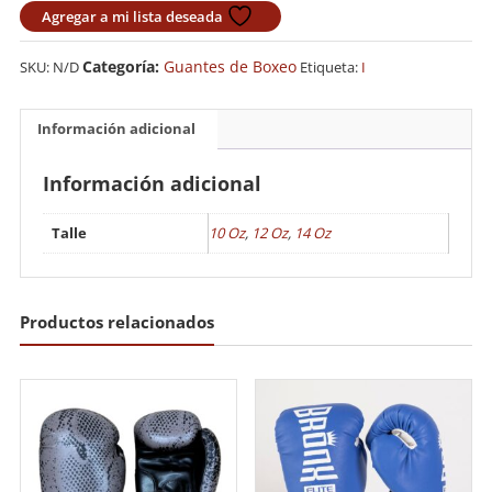
1982
Agregar a mi lista deseada
Importado
cantidad
Categoría:
Guantes de Boxeo
SKU:
N/D
Etiqueta:
I
Información adicional
Información adicional
Talle
10 Oz
,
12 Oz
,
14 Oz
Productos relacionados