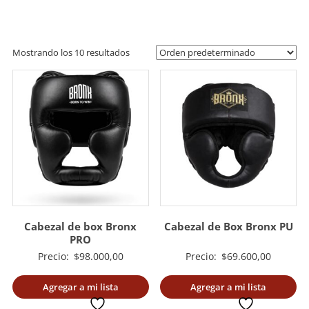
artes
marciales.
Mostrando los 10 resultados
Cabezal de box Bronx
Cabezal de Box Bronx PU
PRO
Precio:
$
98.000,00
Precio:
$
69.600,00
Agregar a mi lista
Agregar a mi lista
deseada
deseada