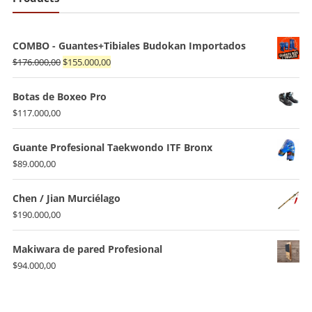
COMBO - Guantes+Tibiales Budokan Importados
El
El
$
176.000,00
$
155.000,00
precio
precio
original
actual
Botas de Boxeo Pro
era:
es:
$
117.000,00
$176.000,00.
$155.000,00.
Guante Profesional Taekwondo ITF Bronx
$
89.000,00
Chen / Jian Murciélago
$
190.000,00
Makiwara de pared Profesional
$
94.000,00