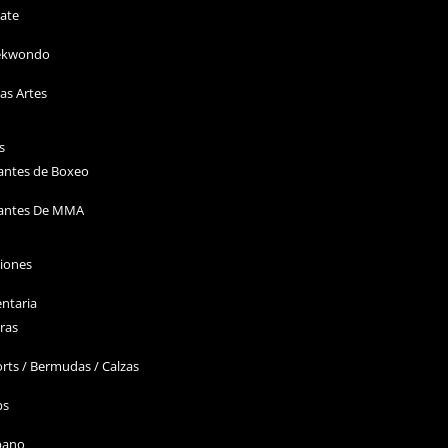
ate
ekwondo
as Artes
s
antes de Boxeo
antes De MMA
ciones
ntaria
ras
rts / Bermudas / Calzas
ps
bano