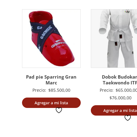
Pad pie Sparring Gran
Dobok Budoka
Marc
Taekwondo IT
Precio:
$
85.500,00
Precio:
$
65.000,0
Ra
$
76.000,00
Agregar a mi lista
de
deseada
Agregar a mi lista
pr
deseada
de
$6
ha