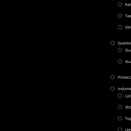
Kar
Ta
Otr
Guante
Gu
Gu
Protec
Indume
Lyc
Sho
To
Ur