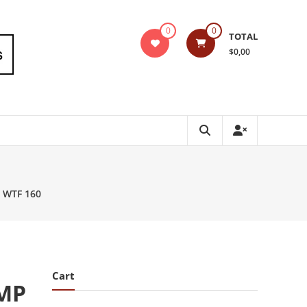
0
0
TOTAL
$0,00
I WTF 160
Cart
AMP