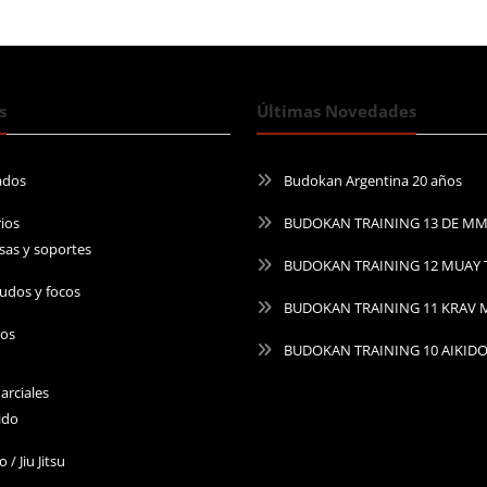
6.000,00
s
Últimas Novedades
ados
Budokan Argentina 20 años
ios
BUDOKAN TRAINING 13 DE M
sas y soportes
BUDOKAN TRAINING 12 MUAY 
udos y focos
BUDOKAN TRAINING 11 KRAV
ros
BUDOKAN TRAINING 10 AIKID
arciales
ido
o / Jiu Jitsu