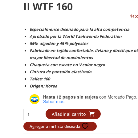
II WTF 160
$
15
Especialmente diseñado para la alta competencia
Aprobado por la World Taekwondo Federation
55% algodón y 45 % polyester
Fabricado en tejido confortable, liviano y dúctil que o
mayor libertad de movimientos
Chaqueta con escote en V color negro
Cintura de pantalón elastizada
Talles: 160
Origen: Korea
Hasta 12 pagos sin tarjeta
con Mercado Pago.
Saber más
Dobok
Añadir al carrito
adidas
ADI-
Agregar a mi lista deseada
CHAMP