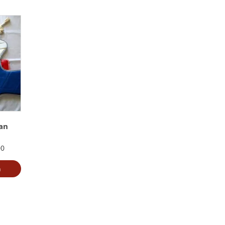
an
00
a