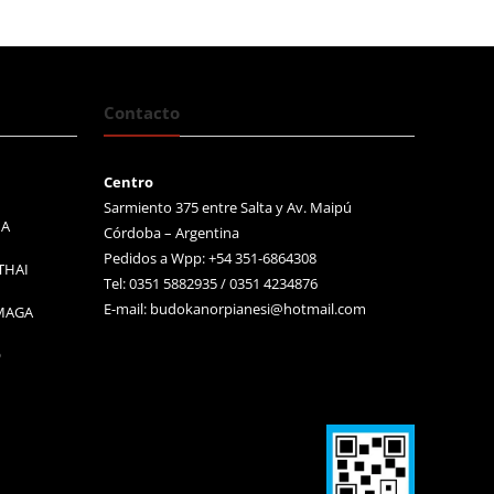
Contacto
Centro
Sarmiento 375 entre Salta y Av. Maipú
MA
Córdoba – Argentina
Pedidos a Wpp: +54 351-6864308
THAI
Tel: 0351 5882935 / 0351 4234876
E-mail:
budokanorpianesi@hotmail.com
 MAGA
O