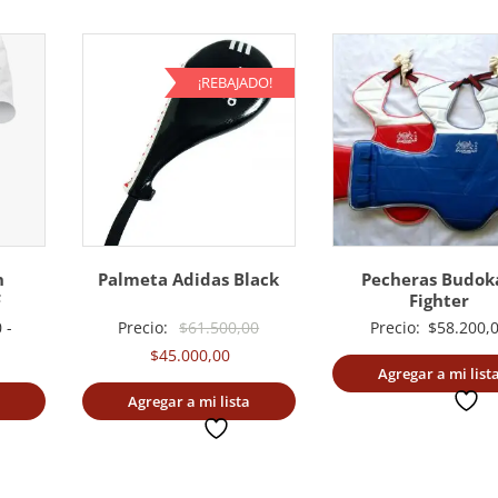
¡REBAJADO!
n
Palmeta Adidas Black
Pecheras Budok
F
Fighter
El
0
-
Precio:
$
61.500,00
Precio:
$
58.200,
ngo
El
precio
$
45.000,00
Agregar a mi list
precio
original
Agregar a mi lista
deseada
ecios:
actual
era:
deseada
sde
es:
$61.500,00.
5.000,00
$45.000,00.
sta