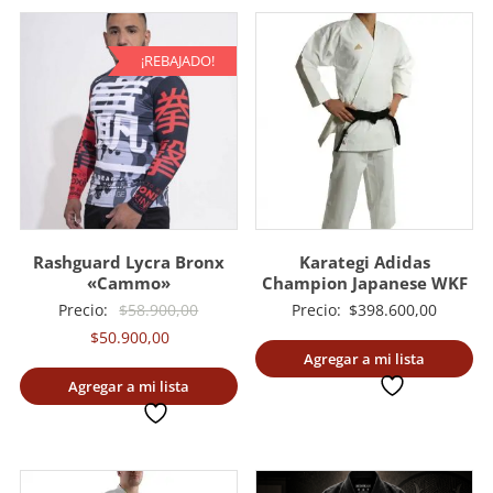
¡REBAJADO!
Rashguard Lycra Bronx
Karategi Adidas
«Cammo»
Champion Japanese WKF
El
Precio:
$
58.900,00
Precio:
$
398.600,00
El
precio
$
50.900,00
Agregar a mi lista
precio
original
Agregar a mi lista
deseada
actual
era:
deseada
es:
$58.900,00.
$50.900,00.