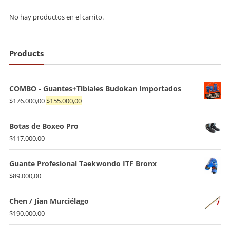
No hay productos en el carrito.
Products
COMBO - Guantes+Tibiales Budokan Importados
El
El
$
176.000,00
$
155.000,00
precio
precio
original
actual
Botas de Boxeo Pro
era:
es:
$
117.000,00
$176.000,00.
$155.000,00.
Guante Profesional Taekwondo ITF Bronx
$
89.000,00
Chen / Jian Murciélago
$
190.000,00