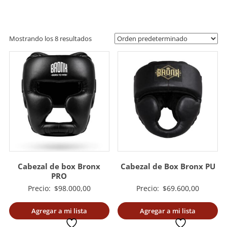
artes
marciales.
Mostrando los 8 resultados
Cabezal de box Bronx
Cabezal de Box Bronx PU
PRO
Precio:
$
98.000,00
Precio:
$
69.600,00
Agregar a mi lista
Agregar a mi lista
deseada
deseada