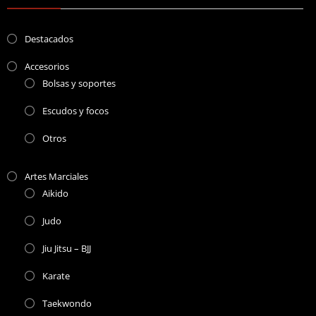
Destacados
Accesorios
Bolsas y soportes
Escudos y focos
Otros
Artes Marciales
Aikido
Judo
Jiu Jitsu – BJJ
Karate
Taekwondo