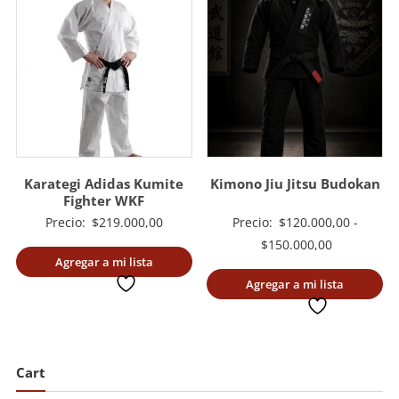
Karategi Adidas Kumite
Kimono Jiu Jitsu Budokan
Fighter WKF
Precio:
$
219.000,00
Precio:
$
120.000,00
-
Rango
$
150.000,00
Agregar a mi lista
de
deseada
Agregar a mi lista
precios:
deseada
desde
$120.000,0
hasta
Cart
$150.000,0