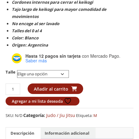
Cordones internos para cerrar el keikogi
Tajo largo de keikogi para mayor comodidad de
movimientos
No encoge al ser lavado
Talles del 0 al 4
Color: Blanco
Origen: Argentina
Hasta 12 pagos sin tarjeta
con Mercado Pago.
Saber más
Talle
Judogi
Añadir al carrito
Liviano
Budokan
Agregar a mi lista deseada
cantidad
Categoría:
Judo / Jiu Jitsu
SKU:
N/D
Etiqueta:
M
Descripción
Información adicional