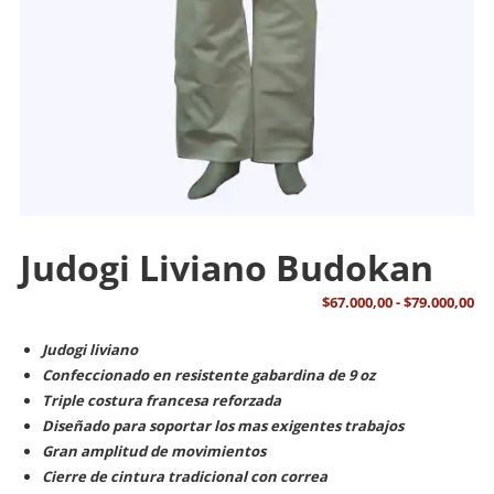
Judogi Liviano Budokan
Ra
$
67.000,00
-
$
79.000,00
de
Judogi liviano
pr
Confeccionado en resistente gabardina de 9 oz
de
Triple costura francesa reforzada
$6
Diseñado para soportar los mas exigentes trabajos
ha
Gran amplitud de movimientos
$7
Cierre de cintura tradicional con correa