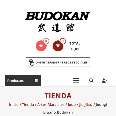
Saltar
contenido
Indumentaria
0
0
TOTAL
para
$0,00
artes
marciales
Todo
Productos
lo
necesario
TIENDA
para
práctica
Inicio
/
Tienda
/
Artes Marciales
/
Judo / Jiu Jitsu
/ Judogi
de
Liviano Budokan
las