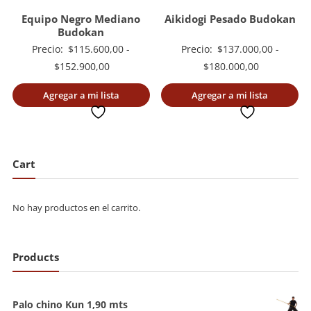
Equipo Negro Mediano
Aikidogi Pesado Budokan
Budokan
Precio:
$
115.600,00
-
Precio:
$
137.000,00
-
Rango
Rango
$
152.900,00
$
180.000,00
de
de
Agregar a mi lista
Agregar a mi lista
precios:
precios:
deseada
deseada
desde
desde
$115.600,00
$137.000,0
hasta
hasta
Cart
$152.900,00
$180.000,0
No hay productos en el carrito.
Products
Palo chino Kun 1,90 mts