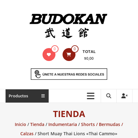
Saltar
contenido
Indumentaria
0
0
TOTAL
para
$0,00
artes
marciales
Todo
Productos
lo
necesario
TIENDA
para
práctica
Inicio
/
Tienda
/
Indumentaria
/
Shorts / Bermudas /
de
Calzas
/ Short Muay Thai Lions «Thai Cammo»
las