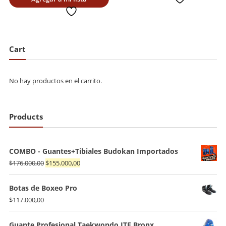
actual
era:
deseada
es:
$54.000,00.
$45.900,00.
Cart
No hay productos en el carrito.
Products
COMBO - Guantes+Tibiales Budokan Importados
El
El
$
176.000,00
$
155.000,00
precio
precio
original
actual
Botas de Boxeo Pro
era:
es:
$
117.000,00
$176.000,00.
$155.000,00.
Guante Profesional Taekwondo ITF Bronx