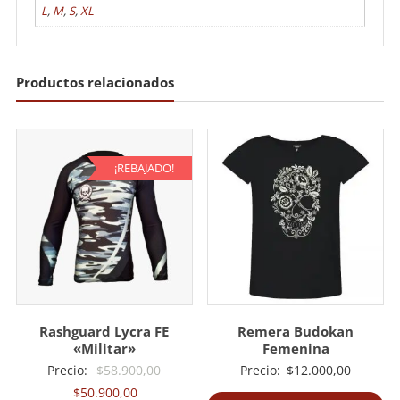
L
,
M
,
S
,
XL
Productos relacionados
¡REBAJADO!
Rashguard Lycra FE
Remera Budokan
«Militar»
Femenina
El
Precio:
$
58.900,00
Precio:
$
12.000,00
El
precio
$
50.900,00