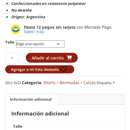
Confeccionados en resistente polyester
No destiñe
Origen: Argentina
Hasta 12 pagos sin tarjeta
con Mercado Pago.
Saber más
Talle
Short
Añadir al carrito
Muay
Thai
Agregar a mi lista deseada
Lions
"Thai
Categoría:
Shorts / Bermudas / Calzas
SKU:
N/D
Etiqueta:
F
Cammo"
cantidad
Información adicional
Información adicional
Talle