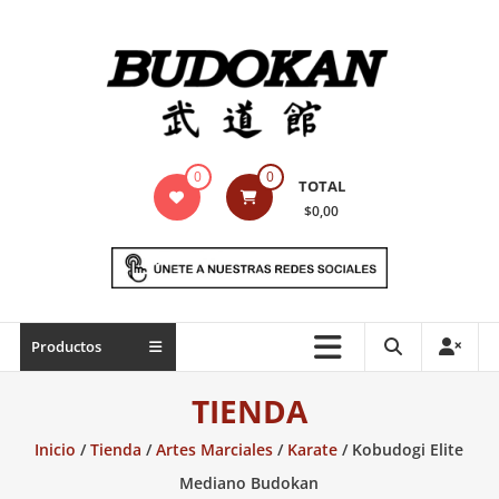
Saltar
contenido
Indumentaria
0
0
TOTAL
para
$0,00
artes
marciales
Todo
Productos
lo
necesario
TIENDA
para
práctica
Inicio
/
Tienda
/
Artes Marciales
/
Karate
/ Kobudogi Elite
de
Mediano Budokan
las