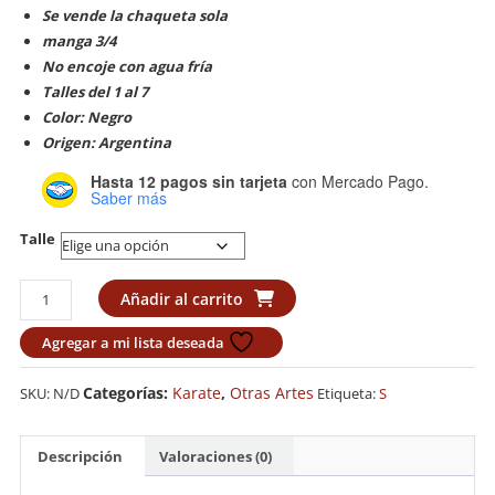
Se vende la chaqueta sola
manga 3/4
No encoje con agua fría
Talles del 1 al 7
Color: Negro
Origen: Argentina
Hasta 12 pagos sin tarjeta
con Mercado Pago.
Saber más
Talle
Kobudogi
Añadir al carrito
Elite
Mediano
Agregar a mi lista deseada
Budokan
cantidad
Categorías:
Karate
,
Otras Artes
SKU:
N/D
Etiqueta:
S
Descripción
Valoraciones (0)