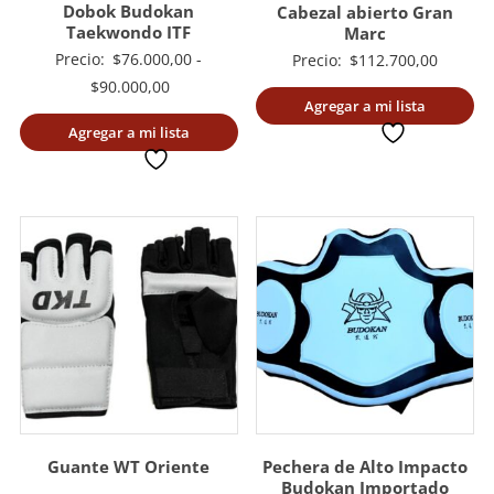
Dobok Budokan
Cabezal abierto Gran
Taekwondo ITF
Marc
Precio:
$
76.000,00
-
Precio:
$
112.700,00
Rango
$
90.000,00
Agregar a mi lista
de
Agregar a mi lista
deseada
precios:
deseada
desde
$76.000,00
hasta
$90.000,00
Guante WT Oriente
Pechera de Alto Impacto
Budokan Importado