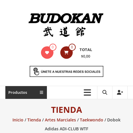
Saltar
contenido
Indumentaria
0
0
TOTAL
para
$0,00
artes
marciales
Todo
Productos
lo
necesario
TIENDA
para
práctica
Inicio
/
Tienda
/
Artes Marciales
/
Taekwondo
/ Dobok
de
Adidas ADI-CLUB WTF
las