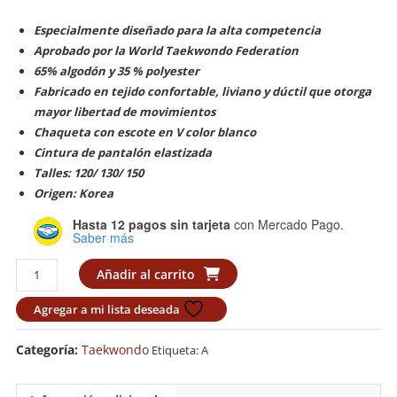
Especialmente diseñado para la alta competencia
Aprobado por la World Taekwondo Federation
65% algodón y 35 % polyester
Fabricado en tejido confortable, liviano y dúctil que otorga
mayor libertad de movimientos
Chaqueta con escote en V color blanco
Cintura de pantalón elastizada
Talles: 120/ 130/ 150
Origen: Korea
Hasta 12 pagos sin tarjeta
con Mercado Pago.
Saber más
Dobok
Añadir al carrito
Adidas
ADI-
Agregar a mi lista deseada
CLUB
WTF
Categoría:
Taekwondo
Etiqueta:
A
cantidad