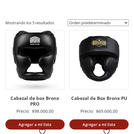
artes
marciales.
Mostrando los 5 resultados
Cabezal de box Bronx
Cabezal de Box Bronx PU
PRO
Precio:
$
98.000,00
Precio:
$
69.600,00
Agregar a mi lista
Agregar a mi lista
deseada
deseada