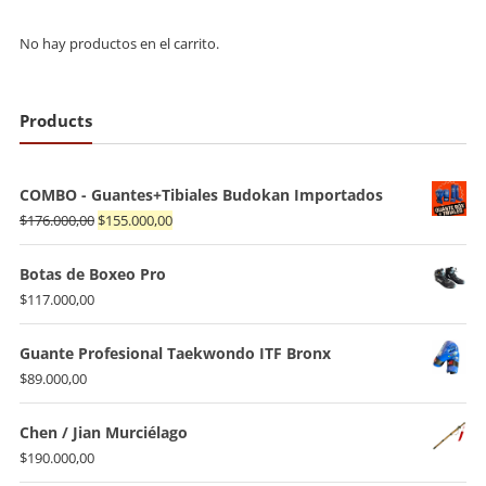
No hay productos en el carrito.
Products
COMBO - Guantes+Tibiales Budokan Importados
El
El
$
176.000,00
$
155.000,00
precio
precio
original
actual
Botas de Boxeo Pro
era:
es:
$
117.000,00
$176.000,00.
$155.000,00.
Guante Profesional Taekwondo ITF Bronx
$
89.000,00
Chen / Jian Murciélago
$
190.000,00