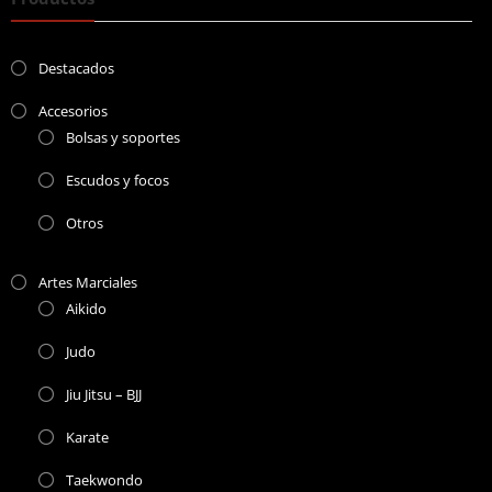
Destacados
Accesorios
Bolsas y soportes
Escudos y focos
Otros
Artes Marciales
Aikido
Judo
Jiu Jitsu – BJJ
Karate
Taekwondo