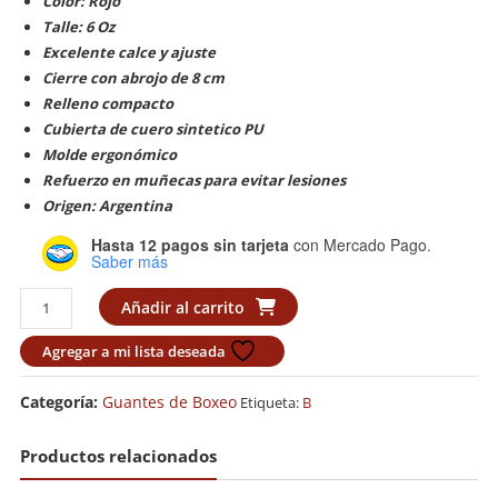
Color: Rojo
Talle: 6 Oz
Excelente calce y ajuste
Cierre con abrojo de 8 cm
Relleno compacto
Cubierta de cuero sintetico PU
Molde ergonómico
Refuerzo en muñecas para evitar lesiones
Origen: Argentina
Hasta 12 pagos sin tarjeta
con Mercado Pago.
Saber más
Guante
Añadir al carrito
Bronx
Junior
Agregar a mi lista deseada
Nacional
cantidad
Categoría:
Guantes de Boxeo
Etiqueta:
B
Productos relacionados