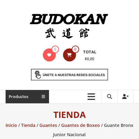
Saltar
contenido
Indumentaria
0
0
TOTAL
para
$0,00
artes
marciales
Todo
Productos
lo
necesario
TIENDA
para
práctica
Inicio
/
Tienda
/
Guantes
/
Guantes de Boxeo
/ Guante Bronx
de
Junior Nacional
las