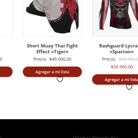
Short Muay Thai Fight
Rashguard Lycra
Effect «Tiger»
«Spartan»
0
Precio:
$
49.000,00
Precio:
$
58.900,
El
$
50.900,00
Agregar a mi lista
pr
deseada
Agregar a mi list
ac
deseada
es
$5
s
Últimas Novedades