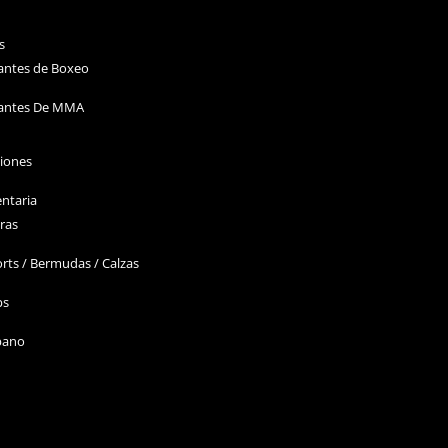
s
antes de Boxeo
antes De MMA
ciones
ntaria
ras
rts / Bermudas / Calzas
ps
bano