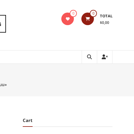
0
0
TOTAL
$0,00
Buu»
Cart