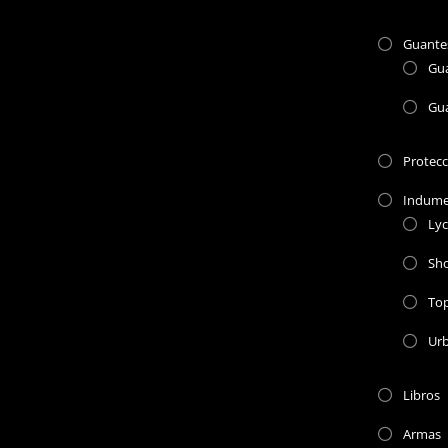
Guante
Gu
Gu
Protec
Indume
Lyc
Sho
To
Ur
Libros
Armas