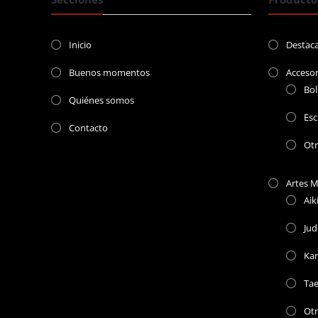
Inicio
Destac
Buenos momentos
Accesor
Bol
Quiénes somos
Esc
Contacto
Ot
Artes M
Aik
Jud
Kar
Ta
Otr