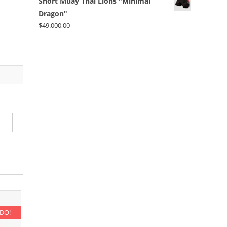
Short Muay Thai Lions "Minimal
Dragon"
$
49.000,00
ADO!