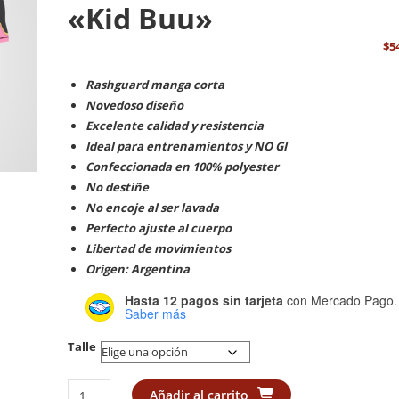
«Kid Buu»
$
5
Rashguard manga corta
Novedoso diseño
Excelente calidad y resistencia
Ideal para entrenamientos y NO GI
Confeccionada en 100% polyester
No destiñe
No encoje al ser lavada
Perfecto ajuste al cuerpo
Libertad de movimientos
Origen: Argentina
Hasta 12 pagos sin tarjeta
con Mercado Pago.
Saber más
Talle
Rashguard
Añadir al carrito