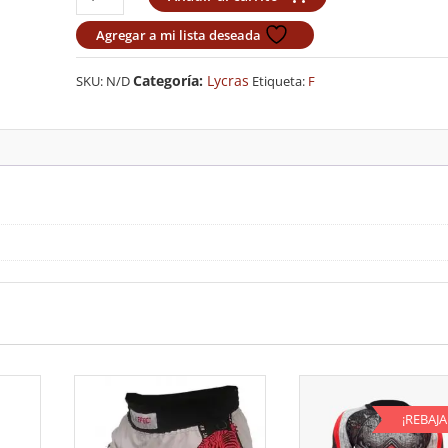
Lycra
Lion
Agregar a mi lista deseada
"Kid
Buu"
Categoría:
Lycras
SKU:
N/D
Etiqueta:
F
cantidad
¡REBAJ