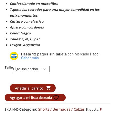
Confeccionado en microfibra
Tajos a los costados para una mayor comodidad en los
entrenamientos
Cintura con elastico
Ajuste con cordones
Color: Negro
Talles: S, M, L, y XL
Origen: Argentina
Hasta 12 pagos sin tarjeta
con Mercado Pago.
Saber más
Talle
Bermuda
Añadir al carrito
MMA
Agregar a mi lista deseada
Tribo
"Soldier"
Categoría:
Shorts / Bermudas / Calzas
SKU:
N/D
Etiqueta:
F
cantidad