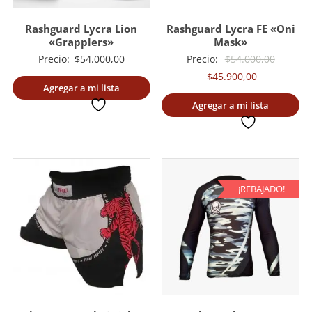
Rashguard Lycra Lion
Rashguard Lycra FE «Oni
«Grapplers»
Mask»
El
Precio:
$
54.000,00
Precio:
$
54.000,00
El
precio
$
45.900,00
Agregar a mi lista
precio
original
deseada
Agregar a mi lista
actual
era:
deseada
es:
$54.000
$45.900,00.
¡REBAJADO!