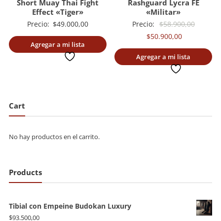
Short Muay Thai Fight
Rashguard Lycra FE
Effect «Tiger»
«Militar»
El
Precio:
$
49.000,00
Precio:
$
58.900,00
El
precio
$
50.900,00
Agregar a mi lista
precio
original
deseada
Agregar a mi lista
actual
era:
deseada
es:
$58.900
$50.900,00.
Cart
No hay productos en el carrito.
Products
Tibial con Empeine Budokan Luxury
$
93.500,00