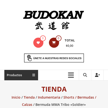
Saltar
contenido
Indumentaria
0
0
TOTAL
para
$0,00
artes
marciales
Todo
Productos
lo
necesario
TIENDA
para
práctica
Inicio
/
Tienda
/
Indumentaria
/
Shorts / Bermudas /
de
Calzas
/ Bermuda MMA Tribo «Soldier»
las