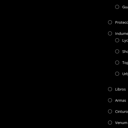
Gu
Protec
Indume
Lyc
Sho
To
Ur
Libros
Armas
Cinturo
Venum