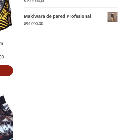
$
190.000,00
Makiwara de pared Profesional
$
94.000,00
um
00
a