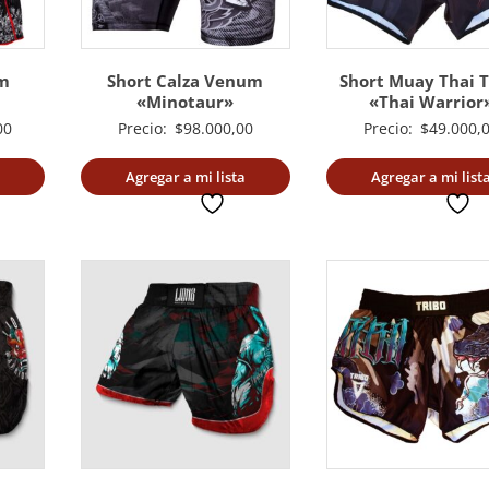
m
Short Calza Venum
Short Muay Thai T
«Minotaur»
«Thai Warrior
00
Precio:
$
98.000,00
Precio:
$
49.000,
Agregar a mi lista
Agregar a mi list
deseada
deseada