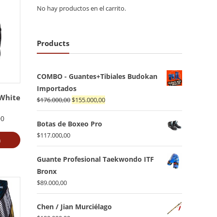
No hay productos en el carrito.
Products
COMBO - Guantes+Tibiales Budokan
Importados
White
El
El
$
176.000,00
$
155.000,00
precio
precio
00
original
actual
Botas de Boxeo Pro
era:
es:
$
117.000,00
a
$176.000,00.
$155.000,00.
Guante Profesional Taekwondo ITF
Bronx
$
89.000,00
Chen / Jian Murciélago