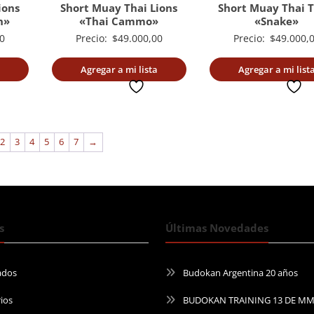
ions
Short Muay Thai Lions
Short Muay Thai T
n»
«Thai Cammo»
«Snake»
0
Precio:
$
49.000,00
Precio:
$
49.000,
Agregar a mi lista
Agregar a mi list
deseada
deseada
2
3
4
5
6
7
→
s
Últimas Novedades
ados
Budokan Argentina 20 años
ios
BUDOKAN TRAINING 13 DE M