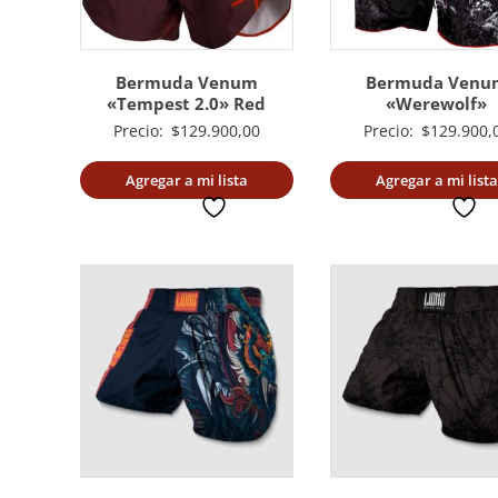
Bermuda Venum
Bermuda Venu
«Tempest 2.0» Red
«Werewolf»
Precio:
$
129.900,00
Precio:
$
129.900,
Agregar a mi lista
Agregar a mi lista
deseada
deseada