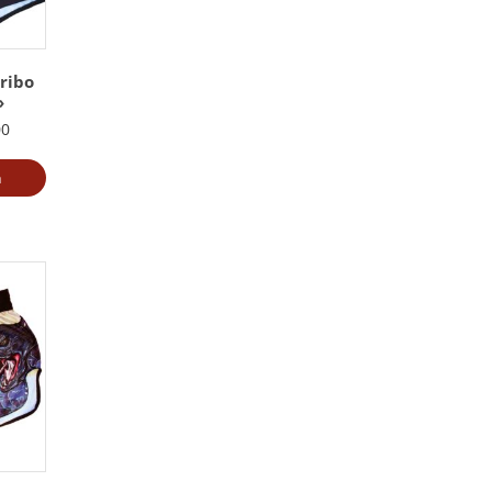
ribo
»
00
a