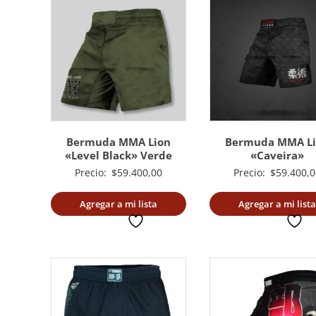
Bermuda MMA Lion
Bermuda MMA L
«Level Black» Verde
«Caveira»
Precio:
$
59.400,00
Precio:
$
59.400,0
Agregar a mi lista
Agregar a mi lista
deseada
deseada