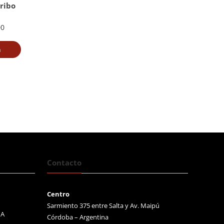
ribo
00
a
Contacto
Centro
Sarmiento 375 entre Salta y Av. Maipú
MA
Córdoba – Argentina