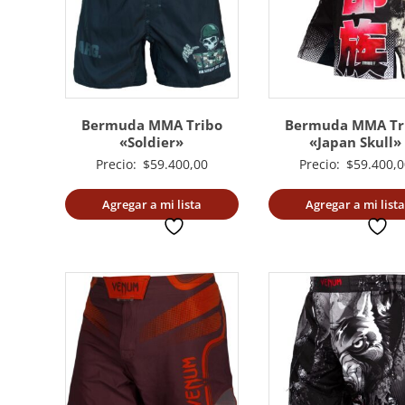
Bermuda MMA Tribo
Bermuda MMA Tr
«Soldier»
«Japan Skull»
Precio:
$
59.400,00
Precio:
$
59.400,0
Agregar a mi lista
Agregar a mi lista
deseada
deseada