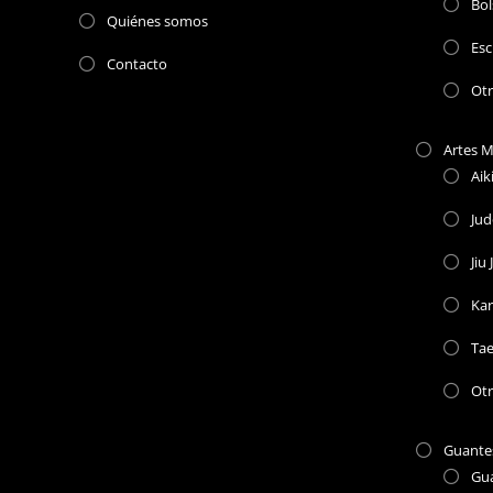
Bol
Quiénes somos
Esc
Contacto
Ot
Artes M
Aik
Ju
Jiu 
Kar
Ta
Otr
Guante
Gu