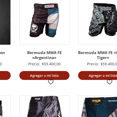
ion
Bermuda MMA FE
Bermuda MMA FE «
«Argentina»
Tiger»
0
Precio:
$
59.400,00
Precio:
$
59.400,
Agregar a mi lista
Agregar a mi list
deseada
deseada