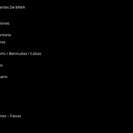
antes De MMA
ciones
ntaria
ras
rts / Bermudas / Calzas
ps
bano
nes – Faixas