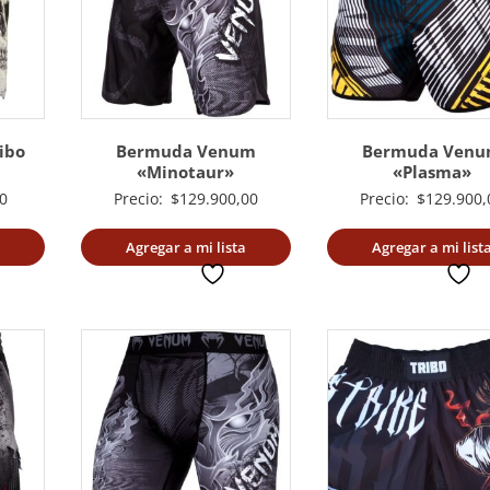
ibo
Bermuda Venum
Bermuda Ven
«Minotaur»
«Plasma»
0
Precio:
$
129.900,00
Precio:
$
129.900,
Agregar a mi lista
Agregar a mi list
deseada
deseada