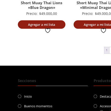
Short Muay Thai Lions
Short Muay Thai L
«Blue Dragon»
«Minimal Drago
Precio:
$
49.000,00
Precio:
$
49.000,0
Agregar a mi lista
Agregar a mi lista
deseada
deseada
1
Secciones
Producto
Inicio
Destac
Buenos momentos
Accesor