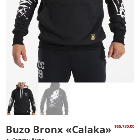
Buzo Bronx «Calaka»
$
55.780,00
Campera Bronx