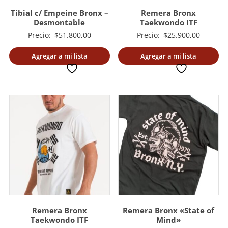
Tibial c/ Empeine Bronx –
Remera Bronx
Desmontable
Taekwondo ITF
Precio:
$
51.800,00
Precio:
$
25.900,00
Agregar a mi lista
Agregar a mi lista
deseada
deseada
Remera Bronx
Remera Bronx «State of
Taekwondo ITF
Mind»