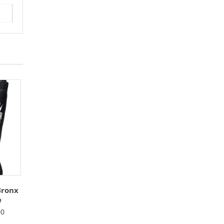
Bronx
e
00