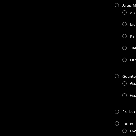
Artes M
Aik
Jud
Kar
Ta
Otr
Guante
Gu
Gu
Protec
Indume
Lyc