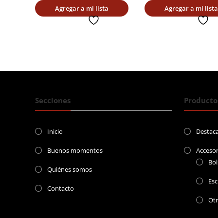
Agregar a mi lista
Agregar a mi lista
deseada
deseada
Secciones
Producto
Inicio
Destac
Buenos momentos
Accesor
Bol
Quiénes somos
Esc
Contacto
Ot