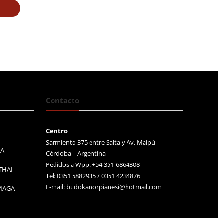
a
Contacto
Centro
Sarmiento 375 entre Salta y Av. Maipú
MA
Córdoba – Argentina
Pedidos a Wpp: +54 351-6864308
THAI
Tel: 0351 5882935 / 0351 4234876
E-mail:
budokanorpianesi@hotmail.com
 MAGA
O