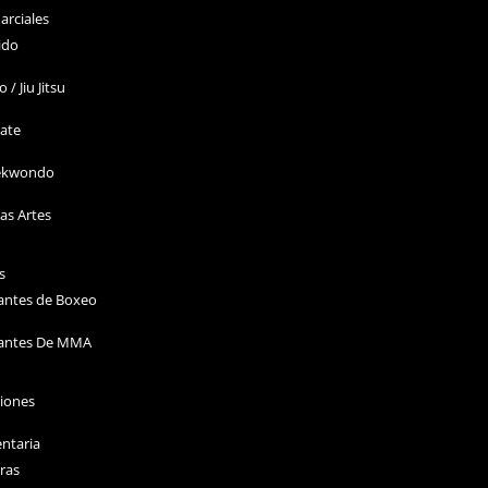
arciales
ido
o / Jiu Jitsu
ate
ekwondo
as Artes
s
antes de Boxeo
antes De MMA
ciones
ntaria
ras