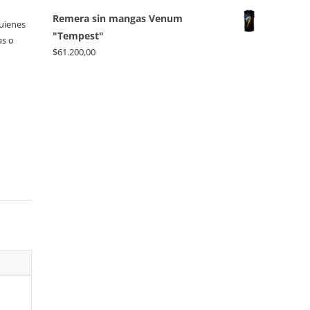
Remera sin mangas Venum
quienes
"Tempest"
as o
$
61.200,00