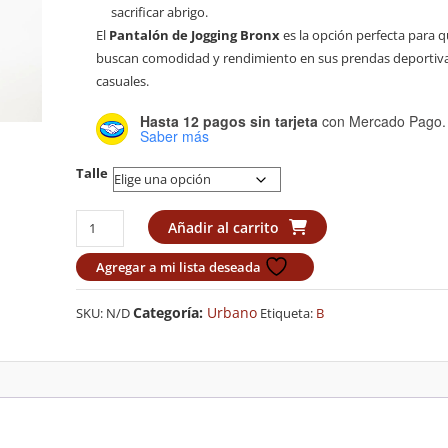
sacrificar abrigo.
El
Pantalón de Jogging Bronx
es la opción perfecta para 
buscan comodidad y rendimiento en sus prendas deportiv
casuales.
Hasta 12 pagos sin tarjeta
con Mercado Pago.
Saber más
Talle
Joggers
Añadir al carrito
Classic
Bronx
Agregar a mi lista deseada
Negro
cantidad
Categoría:
Urbano
SKU:
N/D
Etiqueta:
B