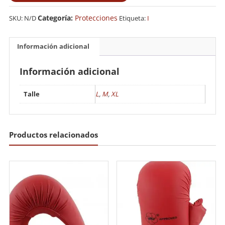
Budokan
Lion
Categoría:
Protecciones
SKU:
N/D
Etiqueta:
I
Importado
cantidad
Información adicional
Información adicional
Talle
L
,
M
,
XL
Productos relacionados