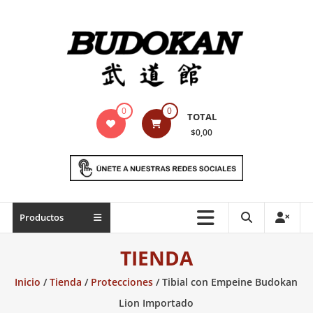
Saltar
contenido
Indumentaria
0
0
TOTAL
para
$0,00
artes
marciales
Todo
Productos
lo
necesario
TIENDA
para
práctica
Inicio
/
Tienda
/
Protecciones
/ Tibial con Empeine Budokan
de
Lion Importado
las