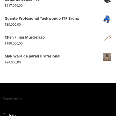
era:
es:
$
117.000,00
$176.000,00.
$155.000,00.
Guante Profesional Taekwondo ITF Bronx
$
89.000,00
Chen / Jian Murciélago
$
190.000,00
Makiwara de pared Profesional
$
94.000,00
Secciones
Inicio