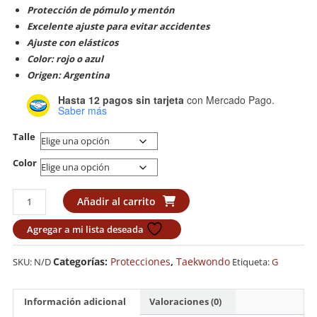
Protección de pómulo y mentón
Excelente ajuste para evitar accidentes
Ajuste con elásticos
Color: rojo o azul
Origen: Argentina
Hasta 12 pagos sin tarjeta
con Mercado Pago.
Saber más
Talle
Color
Cabezal
Añadir al carrito
cerrado
Gran
Agregar a mi lista deseada
Marc
cantidad
Categorías:
Protecciones
,
Taekwondo
SKU:
N/D
Etiqueta:
G
Información adicional
Valoraciones (0)