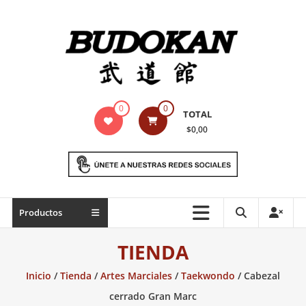
Saltar
contenido
Indumentaria
0
0
TOTAL
para
$0,00
artes
marciales
Todo
Productos
lo
necesario
TIENDA
para
práctica
Inicio
/
Tienda
/
Artes Marciales
/
Taekwondo
/ Cabezal
de
cerrado Gran Marc
las