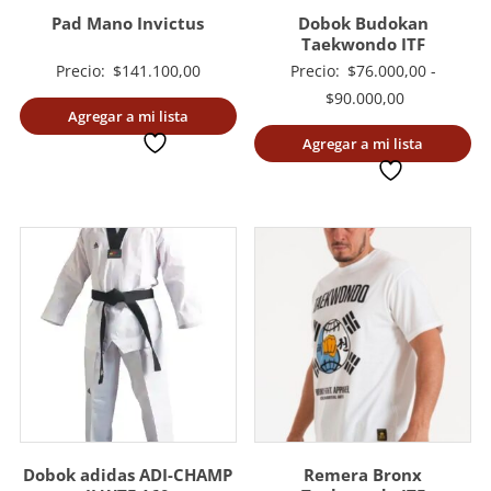
Pad Mano Invictus
Dobok Budokan
Taekwondo ITF
Precio:
$
141.100,00
Precio:
$
76.000,00
-
Rango
$
90.000,00
Agregar a mi lista
de
deseada
Agregar a mi lista
precios:
deseada
desde
$76.000,00
hasta
$90.000,00
Dobok adidas ADI-CHAMP
Remera Bronx