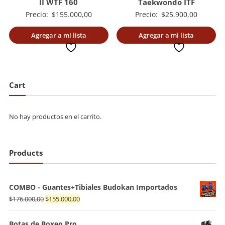
II WTF 160
Taekwondo ITF
Precio:
$
155.000,00
Precio:
$
25.900,00
Agregar a mi lista
Agregar a mi lista
deseada
deseada
Cart
No hay productos en el carrito.
Products
COMBO - Guantes+Tibiales Budokan Importados
El
El
$
176.000,00
$
155.000,00
precio
precio
original
actual
Botas de Boxeo Pro