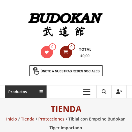
Saltar
contenido
Indumentaria
0
0
TOTAL
para
$0,00
artes
marciales
Todo
Productos
lo
necesario
TIENDA
para
práctica
Inicio
/
Tienda
/
Protecciones
/ Tibial con Empeine Budokan
de
Tiger Importado
las