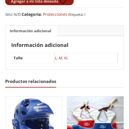
Empeine
Agregar a mi lista deseada
Budokan
Tiger
Categoría:
Protecciones
SKU:
N/D
Etiqueta:
I
Importado
cantidad
Información adicional
Información adicional
Talle
L
,
M
,
XL
Productos relacionados