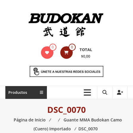
Saltar
contenido
Indumentaria
0
0
TOTAL
para
$0,00
artes
marciales
Todo
Productos
lo
necesario
DSC_0070
para
práctica
Página de Inicio
⁄
⁄
Guante MMA Budokan Camo
de
(Cuero) Importado
⁄
DSC_0070
las