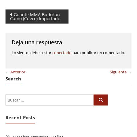
Navegación
Guante MMA Budokan
Camo (Cuero) Importado
de
entradas
Deja una respuesta
Lo siento, debes estar
conectado
para publicar un comentario.
← Anterior
Siguiente →
Search
Recent Posts