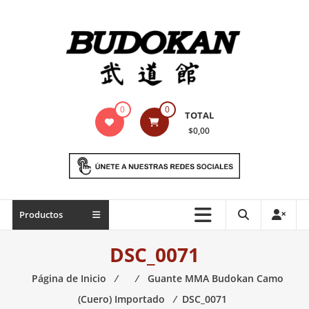
Saltar
contenido
Indumentaria
0
0
TOTAL
para
$0,00
artes
marciales
Todo
Productos
lo
necesario
DSC_0071
para
práctica
Página de Inicio
⁄
⁄
Guante MMA Budokan Camo
de
(Cuero) Importado
⁄
DSC_0071
las