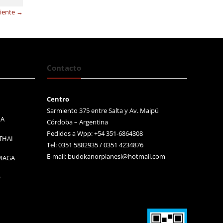
uiente →
Contacto
Centro
Sarmiento 375 entre Salta y Av. Maipú
MA
Córdoba – Argentina
Pedidos a Wpp: +54 351-6864308
THAI
Tel: 0351 5882935 / 0351 4234876
E-mail:
budokanorpianesi@hotmail.com
 MAGA
O