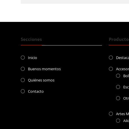
Secciones
Producto
Inicio
Destac
Buenos momentos
Accesor
Bol
Quiénes somos
Esc
Contacto
Ot
Artes M
Aik