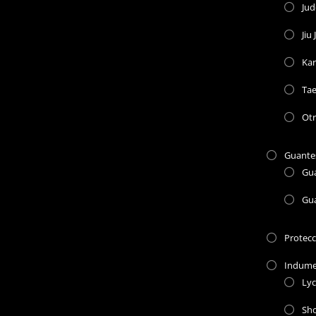
Ju
Jiu 
Kar
Ta
Otr
Guante
Gu
Gu
Protec
Indume
Lyc
Sho