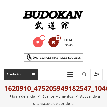
Saltar
contenido
Indumentaria
0
0
TOTAL
para
$0,00
artes
marciales
Todo
Productos
lo
necesario
1620910_475205949182547_104
para
práctica
Página de Inicio
⁄
Buenos Momentos
⁄
Apoyando a
de
una escuela de box de la
las