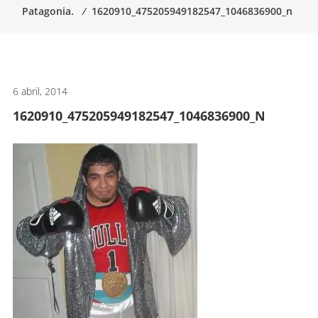
Patagonia.
⁄
1620910_475205949182547_1046836900_n
artes
marciales.
6 abril, 2014
1620910_475205949182547_1046836900_N