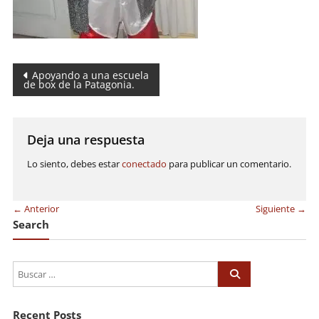
Navegación
Apoyando a una escuela
de box de la Patagonia.
de
entradas
Deja una respuesta
Lo siento, debes estar
conectado
para publicar un comentario.
← Anterior
Siguiente →
Search
Recent Posts