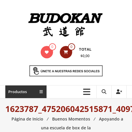
Saltar
contenido
Indumentaria
0
0
TOTAL
para
$0,00
artes
marciales
Todo
Productos
lo
necesario
1623787_475206042515871_409
para
práctica
Página de Inicio
⁄
Buenos Momentos
⁄
Apoyando a
de
una escuela de box de la
las