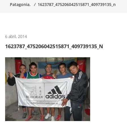
Patagonia.
⁄
1623787_475206042515871_409739135_n
artes
marciales.
6 abril, 2014
1623787_475206042515871_409739135_N