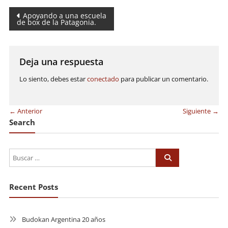
Navegación
Apoyando a una escuela
de box de la Patagonia.
de
entradas
Deja una respuesta
Lo siento, debes estar
conectado
para publicar un comentario.
← Anterior
Siguiente →
Search
Recent Posts
Budokan Argentina 20 años