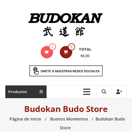
Saltar
contenido
Indumentaria
0
0
TOTAL
para
$0,00
artes
marciales
Todo
Productos
lo
necesario
Budokan Budo Store
para
práctica
Página de Inicio
⁄
Buenos Momentos
⁄
Budokan Budo
de
Store
las