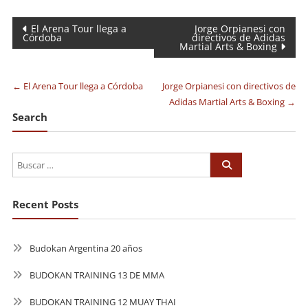
Navegación
El Arena Tour llega a
Jorge Orpianesi con
Córdoba
directivos de Adidas
Martial Arts & Boxing
de
entradas
←
El Arena Tour llega a Córdoba
Jorge Orpianesi con directivos de
Adidas Martial Arts & Boxing
→
Search
Recent Posts
Budokan Argentina 20 años
BUDOKAN TRAINING 13 DE MMA
BUDOKAN TRAINING 12 MUAY THAI