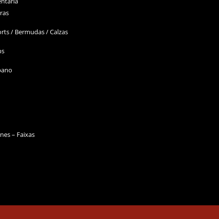
ntaria
ras
rts / Bermudas / Calzas
ps
bano
nes – Faixas