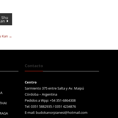
n Shu
Kan
hu Kan
→
Contacto
Centro
Sarmiento 375 entre Salta y Av. Maipú
MA
Córdoba – Argentina
Pedidos a Wpp: +54 351-6864308
THAI
Tel: 0351 5882935 / 0351 4234876
E-mail:
budokanorpianesi@hotmail.com
 MAGA