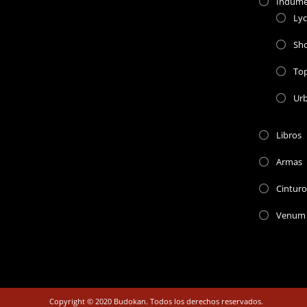
Indume
Lyc
Sho
To
Ur
Libros
Armas
Cinturo
Venum
Copyright © 2020 Budokan. Todos los derechos reservados.