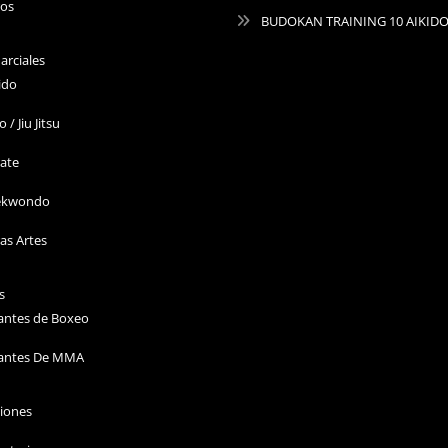
ros
BUDOKAN TRAINING 10 AIKID
arciales
ido
o / Jiu Jitsu
ate
ekwondo
as Artes
s
antes de Boxeo
antes De MMA
ciones