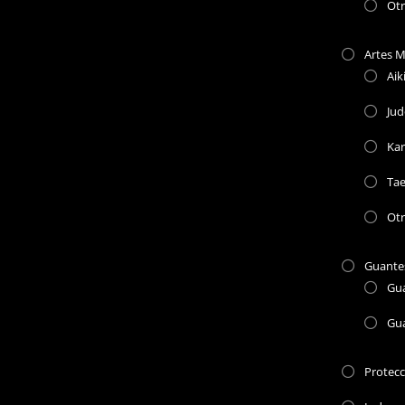
Ot
Artes M
Aik
Jud
Kar
Ta
Otr
Guante
Gu
Gu
Protec