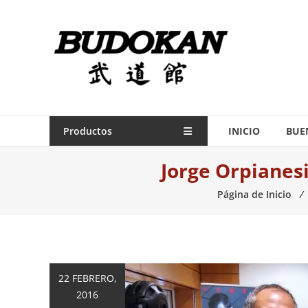
Saltar
contenido
Indumentaria
para
artes
marciales
Todo
Productos
INICIO
BUE
lo
Jorge Orpianesi
necesario
para
Página de Inicio
⁄
práctica
de
las
artes
marciales.
22 FEBRERO,
2016