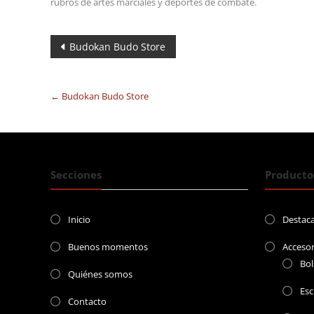
rubros de artes marciales y deportes de combate.
Navegación
Budokan Budo Store
de
entradas
←
Budokan Budo Store
Secciones
Producto
Inicio
Destac
Buenos momentos
Accesor
Bol
Quiénes somos
Esc
Contacto