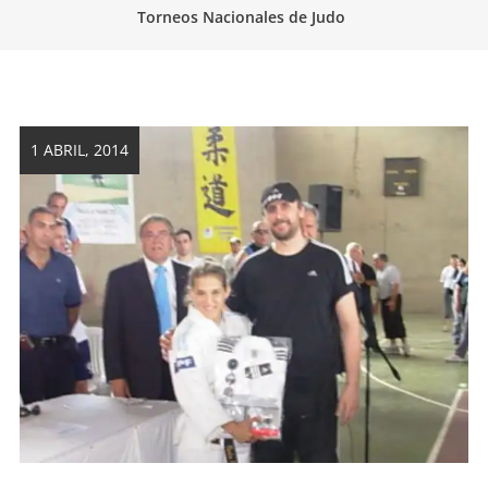
Torneos Nacionales de Judo
artes
marciales.
1 ABRIL, 2014