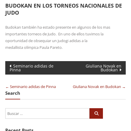
BUDOKAN EN LOS TORNEOS NACIONALES DE
JUDO
Budokan también ha estado presente en algunos de los mas
importantes torneos de Judo. En uno de ellos tuvimos la
oportunidad de obsequiar un judogi adidas a la
medallista olímpica Paula Pareto.
Navegación
Seminario adidas de
Giuliana Novak en
Pinna
Budokan
de
entradas
←
Seminario adidas de Pinna
Giuliana Novak en Budokan
→
Search
Recent Posts