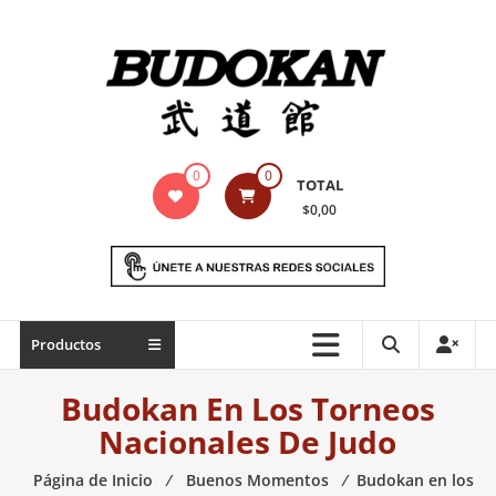
Saltar
contenido
Indumentaria
0
0
TOTAL
para
$0,00
artes
marciales
Todo
Productos
lo
necesario
Budokan En Los Torneos
para
Nacionales De Judo
práctica
de
Página de Inicio
⁄
Buenos Momentos
⁄
Budokan en los
las