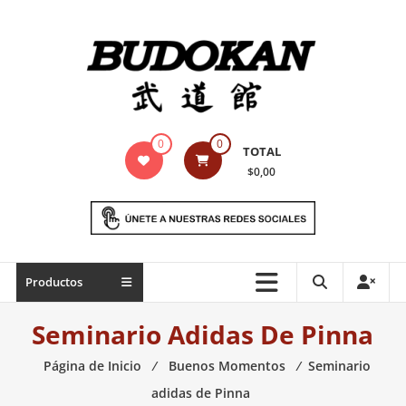
Saltar
contenido
Indumentaria
0
0
TOTAL
para
$0,00
artes
marciales
Todo
Productos
lo
necesario
Seminario Adidas De Pinna
para
práctica
Página de Inicio
⁄
Buenos Momentos
⁄
Seminario
de
adidas de Pinna
las