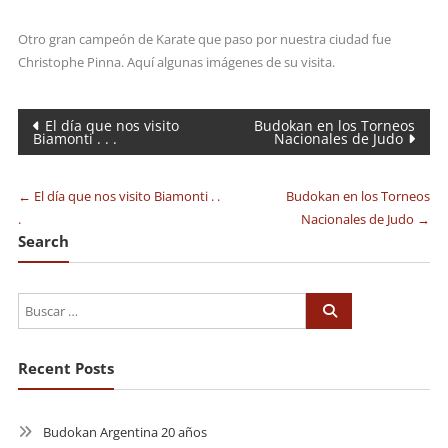
Otro gran campeón de Karate que paso por nuestra ciudad fue
Christophe Pinna. Aquí algunas imágenes de su visita.
Navegación
El día que nos visito
Budokan en los Torneos
Biamonti . . .
Nacionales de Judo
de
entradas
←
El día que nos visito Biamonti . .
Budokan en los Torneos
.
Nacionales de Judo
→
Search
Recent Posts
Budokan Argentina 20 años