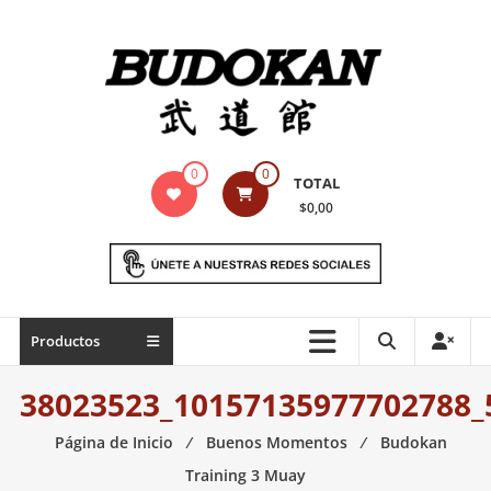
Saltar
contenido
Indumentaria
0
0
TOTAL
para
$0,00
artes
marciales
Todo
Productos
lo
necesario
38023523_10157135977702788_
para
práctica
Página de Inicio
⁄
Buenos Momentos
⁄
Budokan
de
Training 3 Muay
las