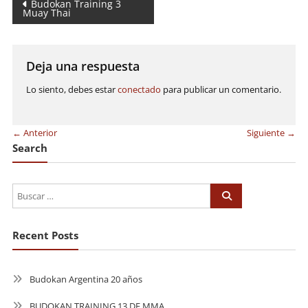
Navegación
Budokan Training 3
Muay Thai
de
entradas
Deja una respuesta
Lo siento, debes estar
conectado
para publicar un comentario.
← Anterior
Siguiente →
Search
Recent Posts
Budokan Argentina 20 años
BUDOKAN TRAINING 13 DE MMA