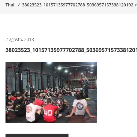
Thai
⁄
38023523_10157135977702788_5036957157338120192_
artes
marciales.
2 agosto, 2018
38023523_10157135977702788_5036957157338120