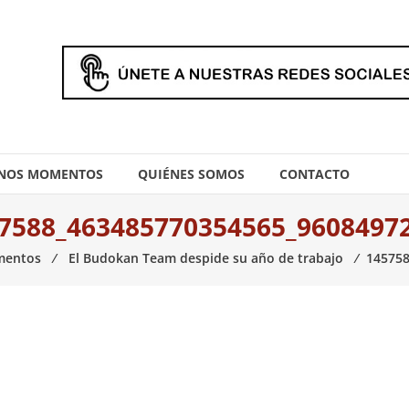
NOS MOMENTOS
QUIÉNES SOMOS
CONTACTO
7588_463485770354565_9608497
mentos
⁄
El Budokan Team despide su año de trabajo
⁄
145758