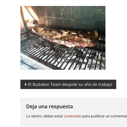
Navegación
El Budokan Team despide su año de trabajo
de
entradas
Deja una respuesta
Lo siento, debes estar
conectado
para publicar un comentar