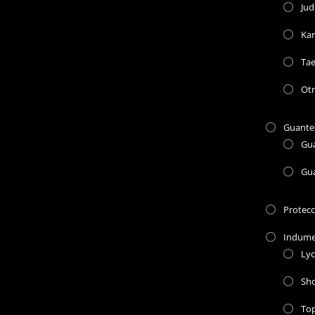
Jud
Kar
Ta
Otr
Guante
Gu
Gu
Protec
Indume
Lyc
Sho
To