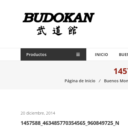
Saltar
contenido
Indumentaria
para
artes
marciales
Todo
Productos
INICIO
BUE
lo
145
necesario
para
Página de Inicio
⁄
Buenos Mo
práctica
de
las
artes
marciales.
20 diciembre, 2014
1457588_463485770354565_960849725_N