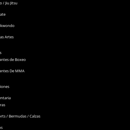
o / Jiu Jitsu
ate
ekwondo
as Artes
s
antes de Boxeo
antes De MMA
ciones
ntaria
ras
rts / Bermudas / Calzas
ps