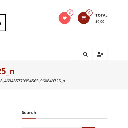
0
0
TOTAL
$0,00
25_n
8_463485770354565_960849725_n
Search