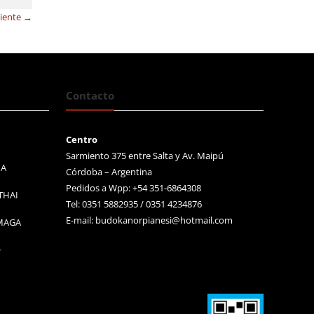
uiente →
Contacto
Centro
Sarmiento 375 entre Salta y Av. Maipú
MA
Córdoba – Argentina
Pedidos a Wpp: +54 351-6864308
THAI
Tel: 0351 5882935 / 0351 4234876
E-mail:
budokanorpianesi@hotmail.com
 MAGA
O