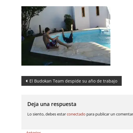
Navegación
El Budokan Team despide su año de trabajo
de
entradas
Deja una respuesta
Lo siento, debes estar
conectado
para publicar un comentar
← Anterior