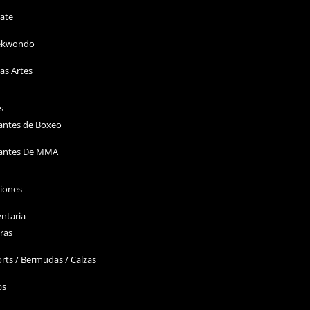
ate
ekwondo
as Artes
s
antes de Boxeo
antes De MMA
ciones
ntaria
ras
rts / Bermudas / Calzas
ps