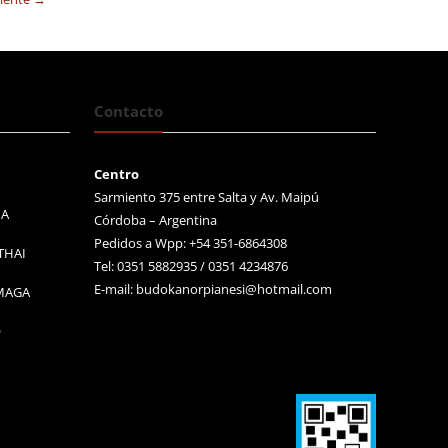
Contacto
Centro
Sarmiento 375 entre Salta y Av. Maipú
MA
Córdoba – Argentina
Pedidos a Wpp: +54 351-6864308
THAI
Tel: 0351 5882935 / 0351 4234876
E-mail:
budokanorpianesi@hotmail.com
 MAGA
O