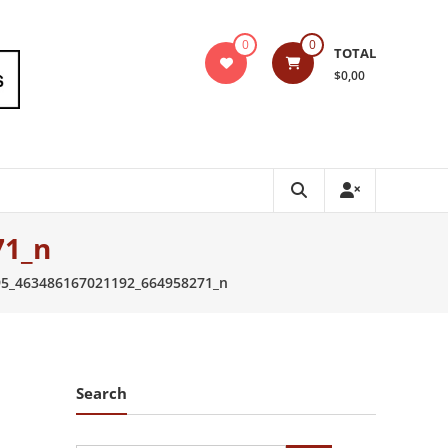
0
0
TOTAL
$0,00
71_n
5_463486167021192_664958271_n
Search