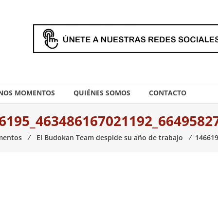
NOS MOMENTOS
QUIÉNES SOMOS
CONTACTO
6195_463486167021192_6649582
mentos
⁄
El Budokan Team despide su año de trabajo
⁄
146619