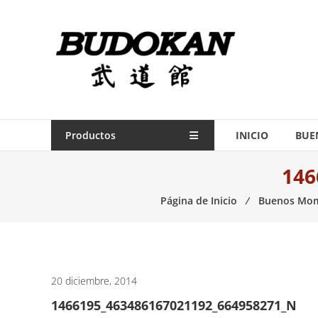
Saltar
contenido
Indumentaria
para
artes
marciales
Todo
Productos
INICIO
BUE
lo
146
necesario
para
Página de Inicio
⁄
Buenos Mo
práctica
de
las
artes
marciales.
20 diciembre, 2014
1466195_463486167021192_664958271_N