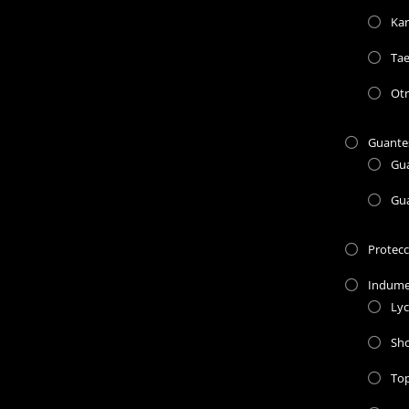
Kar
Ta
Otr
Guante
Gu
Gu
Protec
Indume
Lyc
Sho
To