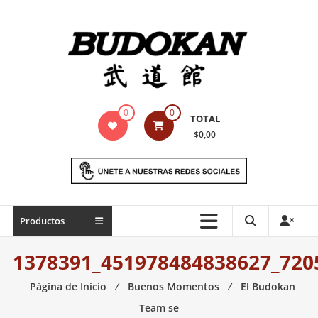
Saltar
contenido
Indumentaria
0
0
TOTAL
para
$0,00
artes
marciales
Todo
Productos
lo
necesario
1378391_451978484838627_720
para
práctica
Página de Inicio
⁄
Buenos Momentos
⁄
El Budokan
de
Team se
las