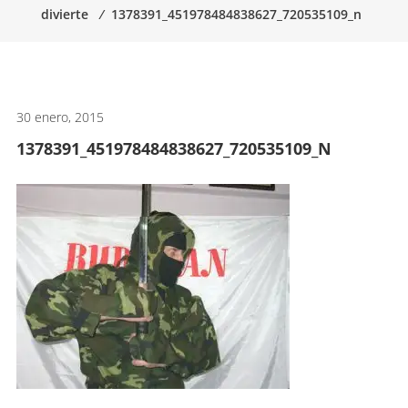
divierte
⁄
1378391_451978484838627_720535109_n
artes
marciales.
30 enero, 2015
1378391_451978484838627_720535109_N