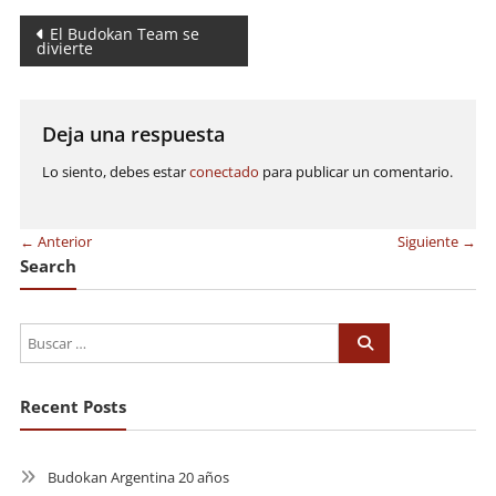
Navegación
El Budokan Team se
divierte
de
entradas
Deja una respuesta
Lo siento, debes estar
conectado
para publicar un comentario.
← Anterior
Siguiente →
Search
Recent Posts
Budokan Argentina 20 años