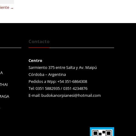
uiente →
Contacto
Centro
Sarmiento 375 entre Salta y Av. Maipú
MA
Córdoba – Argentina
Pedidos a Wpp: +54 351-6864308
THAI
Tel: 0351 5882935 / 0351 4234876
E-mail:
budokanorpianesi@hotmail.com
 MAGA
O