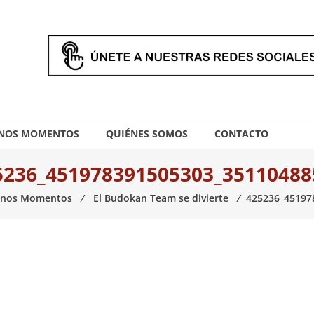
NOS MOMENTOS
QUIÉNES SOMOS
CONTACTO
5236_451978391505303_35110488
nos Momentos
⁄
El Budokan Team se divierte
⁄
425236_45197