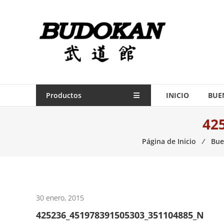
Saltar
contenido
Indumentaria
para
artes
marciales
Todo
Productos
INICIO
BUE
lo
42
necesario
para
Página de Inicio
⁄
Bue
práctica
de
las
artes
marciales.
30 enero, 2015
425236_451978391505303_351104885_N