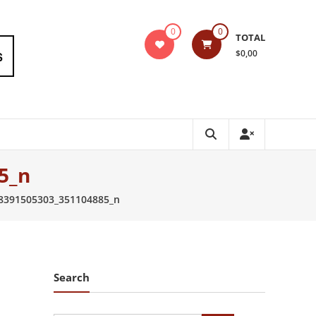
0
0
TOTAL
$0,00
5_n
8391505303_351104885_n
Search