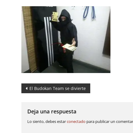
Navegación
El Budokan Team se divierte
de
entradas
Deja una respuesta
Lo siento, debes estar
conectado
para publicar un comentar