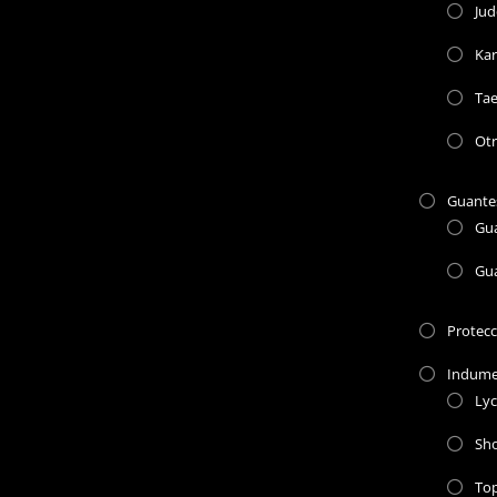
Jud
Kar
Ta
Otr
Guante
Gu
Gu
Protec
Indume
Lyc
Sho
To