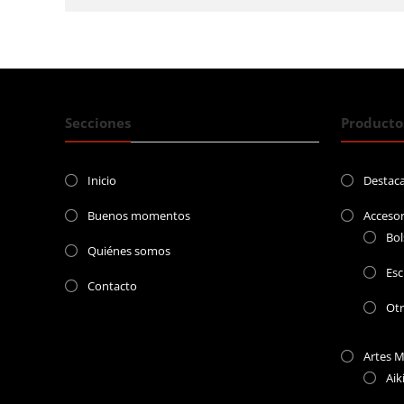
Secciones
Producto
Inicio
Destac
Buenos momentos
Accesor
Bol
Quiénes somos
Esc
Contacto
Ot
Artes M
Aik