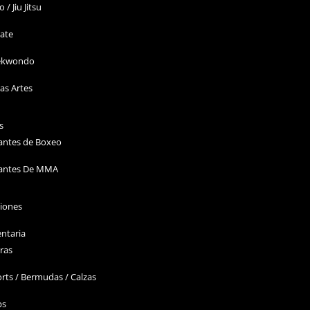
o / Jiu Jitsu
ate
ekwondo
as Artes
s
antes de Boxeo
antes De MMA
ciones
ntaria
ras
rts / Bermudas / Calzas
ps