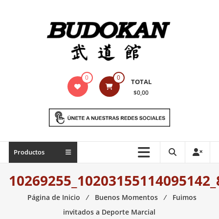
Saltar
contenido
Indumentaria
0
0
TOTAL
para
$0,00
artes
marciales
Todo
Productos
lo
necesario
10269255_10203155114095142_
para
práctica
Página de Inicio
⁄
Buenos Momentos
⁄
Fuimos
de
invitados a Deporte Marcial
las