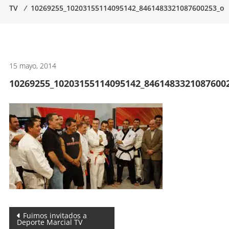
TV
⁄
10269255_10203155114095142_8461483321087600253_o
artes
marciales.
15 mayo, 2014
10269255_10203155114095142_8461483321087600
Navegación
Fuimos invitados a
Deporte Marcial TV