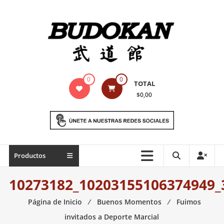
Saltar
contenido
Indumentaria
0
0
TOTAL
para
$0,00
artes
marciales
Todo
Productos
lo
necesario
10273182_10203155106374949_
para
práctica
Página de Inicio
⁄
Buenos Momentos
⁄
Fuimos
de
invitados a Deporte Marcial
las