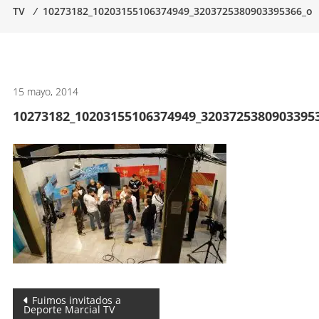
TV
⁄
10273182_10203155106374949_3203725380903395366_o
artes
marciales.
15 mayo, 2014
10273182_10203155106374949_3203725380903395
Navegación
Fuimos invitados a
Deporte Marcial TV