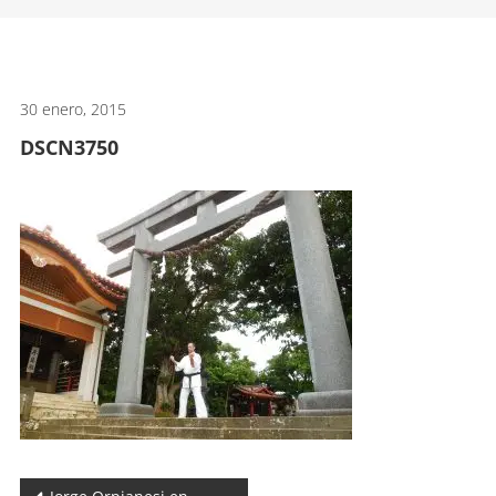
artes
marciales.
30 enero, 2015
DSCN3750