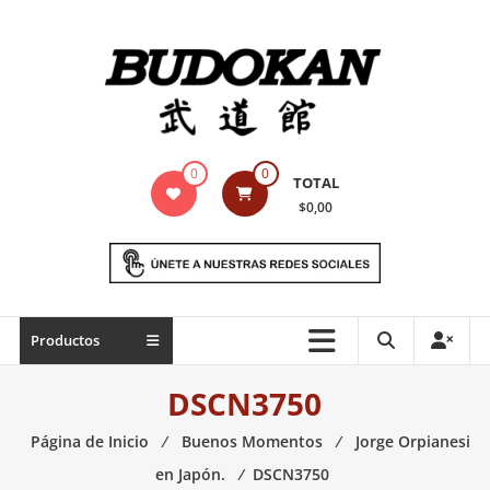
Saltar
contenido
Indumentaria
0
0
TOTAL
para
$0,00
artes
marciales
Todo
Productos
lo
necesario
DSCN3750
para
práctica
Página de Inicio
⁄
Buenos Momentos
⁄
Jorge Orpianesi
de
en Japón.
⁄
DSCN3750
las