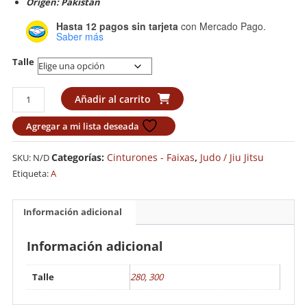
Origen: Pakistán
Hasta 12 pagos sin tarjeta
con Mercado Pago.
Saber más
Talle
Cinturon
Añadir al carrito
Adidas
Elite
Agregar a mi lista deseada
Negro
IJF
Categorías:
Cinturones - Faixas
,
Judo / Jiu Jitsu
SKU:
N/D
(Roja)
Etiqueta:
A
cantidad
Información adicional
Información adicional
Talle
280
,
300