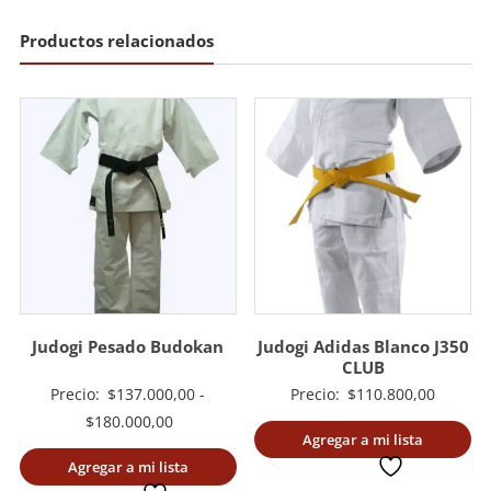
Productos relacionados
Judogi Pesado Budokan
Judogi Adidas Blanco J350
CLUB
Precio:
$
137.000,00
-
Precio:
$
110.800,00
Rango
$
180.000,00
Agregar a mi lista
de
Agregar a mi lista
deseada
precios: