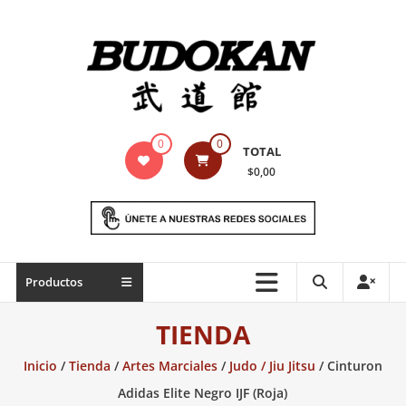
Saltar
contenido
Indumentaria
0
0
TOTAL
para
$0,00
artes
marciales
Todo
Productos
lo
necesario
TIENDA
para
práctica
Inicio
/
Tienda
/
Artes Marciales
/
Judo / Jiu Jitsu
/ Cinturon
de
Adidas Elite Negro IJF (Roja)
las