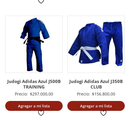
deseada
desde
$137.000,00
hasta
$180.000,00
Judogi Adidas Azul J500B
Judogi Adidas Azul J350B
TRAINING
CLUB
Precio:
$
297.000,00
Precio:
$
156.800,00
Agregar a mi lista
Agregar a mi lista
deseada
deseada