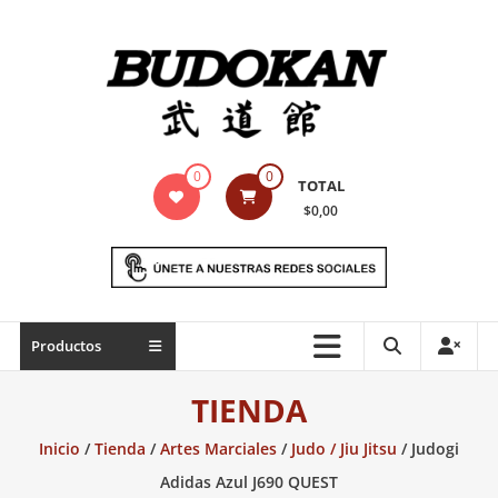
Saltar
contenido
Indumentaria
0
0
TOTAL
para
$0,00
artes
marciales
Todo
Productos
lo
necesario
TIENDA
para
práctica
Inicio
/
Tienda
/
Artes Marciales
/
Judo / Jiu Jitsu
/ Judogi
de
Adidas Azul J690 QUEST
las