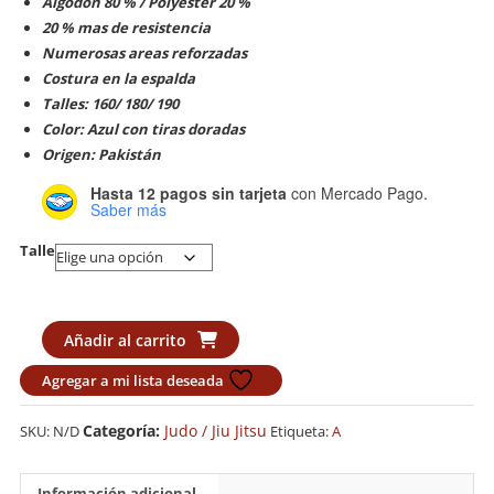
Algodón 80 % / Polyester 20 %
20 % mas de resistencia
Numerosas areas reforzadas
Costura en la espalda
Talles: 160/ 180/ 190
Color: Azul con tiras doradas
Origen: Pakistán
Hasta 12 pagos sin tarjeta
con Mercado Pago.
Saber más
Talle
Judogi
Añadir al carrito
Adidas
Agregar a mi lista deseada
Azul
J690
Categoría:
Judo / Jiu Jitsu
SKU:
N/D
Etiqueta:
A
QUEST
cantidad
Información adicional