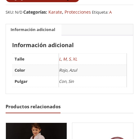
WKF
cantidad
Categorías:
Karate
,
Protecciones
SKU:
N/D
Etiqueta:
A
Información adicional
Información adicional
Talle
L
,
M
,
S
,
XL
Color
Rojo, Azul
Pulgar
Con, Sin
Productos relacionados