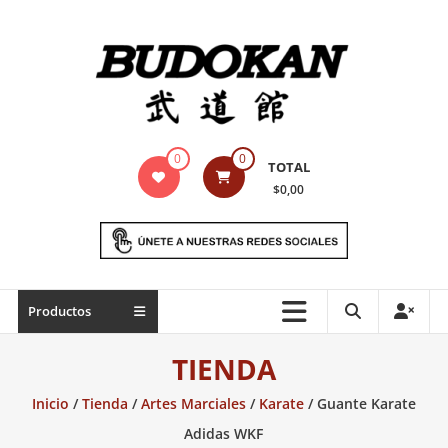
Saltar
contenido
Indumentaria
0
0
TOTAL
para
$0,00
artes
marciales
Todo
Productos
lo
necesario
TIENDA
para
práctica
Inicio
/
Tienda
/
Artes Marciales
/
Karate
/ Guante Karate
de
Adidas WKF
las