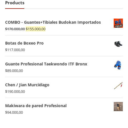
Products
COMBO - Guantes+Tibiales Budokan Importados
El
El
$
176.000,00
$
155.000,00
precio
precio
original
actual
Botas de Boxeo Pro
era:
es:
$
117.000,00
$176.000,00.
$155.000,00.
Guante Profesional Taekwondo ITF Bronx
$
89.000,00
Chen / Jian Murciélago
$
190.000,00
Makiwara de pared Profesional
$
94.000,00