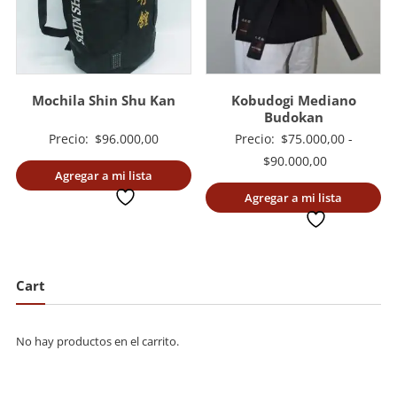
Mochila Shin Shu Kan
Kobudogi Mediano
Budokan
Precio:
$
96.000,00
Precio:
$
75.000,00
-
Rango
$
90.000,00
Agregar a mi lista
de
deseada
Agregar a mi lista
precios:
deseada
desde
$75.000,00
hasta
Cart
$90.000,00
No hay productos en el carrito.